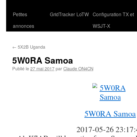
Petites
GridTracker
LoTW
Configuration TX et
annonces
WSJT-X
←
5X2B Uganda
5W0RA Samoa
Publié le
27 mai 2017
par
Claude ON4CN
5W0RA Samoa
2017-05-26 23:17: