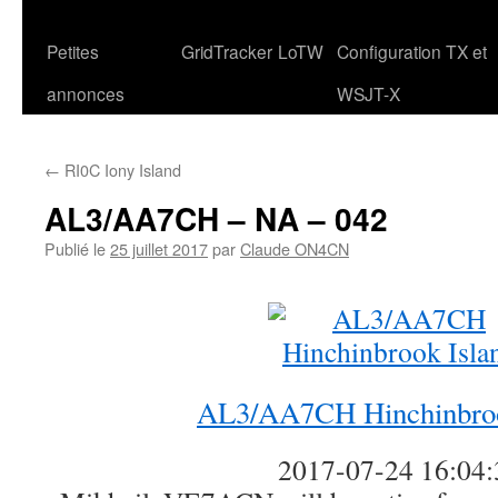
Petites
GridTracker
LoTW
Configuration TX et
annonces
WSJT-X
←
RI0C Iony Island
AL3/AA7CH – NA – 042
Publié le
25 juillet 2017
par
Claude ON4CN
AL3/AA7CH Hinchinbroo
2017-07-24 16:04: