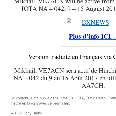
Mikhail, VE7ACN will be active from 
IOTA NA – 042, 9 – 15 August 2
Plus d’info ICI
Version traduite en Français via 
Mikhail, VE7ACN sera actif de Hinch
NA – 042 du 9 au 15 Août 2017 en utili
AA7CH.
Ce contenu a été publié dans
Infos DX
,
IOTA
,
Trafic Radio
,
Traf
mettre en favoris avec
ce permalien
.
←
RI0C Iony Island