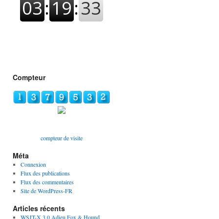
Compteur
compteur de visite
Méta
Connexion
Flux des publications
Flux des commentaires
Site de WordPress-FR
Articles récents
WSJT-X 3.0 Adieu Fox & Hound,