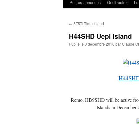
Petites annonces
GridTracker
L
←
5T5TI Tidra Island
H44SHD Uepi Island
Publié le
3 décembre 2016
par
Claude 
H44SHD 
Remo, HB9SHD will be active fro
Islands in December