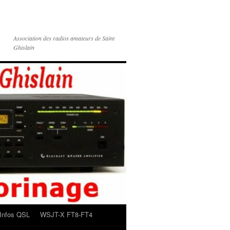
Association des radios amateurs de Saint
Ghislain
Infos QSL
WSJT-X FT8-FT4