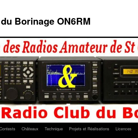
b du Borinage ON6RM
Contests
Châteaux
Technique
Projets et Réalisations
Licences