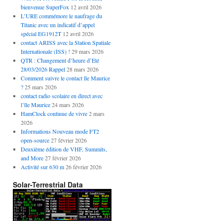
bienvenue SuperFox
12 avril 2026
L’URE commémore le naufrage du
Titanic avec un indicatif d’appel
spécial EG1912T
12 avril 2026
contact ARISS avec la Station Spatiale
Internationale (ISS) !
29 mars 2026
QTR : Changement d’heure d’Eté
28/03/2026 Rappel
28 mars 2026
Comment suivre le contact île Maurice
?
25 mars 2026
contact radio scolaire en direct avec
l’île Maurice
24 mars 2026
HamClock continue de vivre
2 mars
2026
Informations Nouveau mode FT2
open-source
27 février 2026
Deuxième édition de VHF, Summits,
and More
27 février 2026
Activité sur 630 m
26 février 2026
Solar-Terrestrial Data