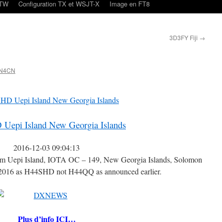
oTW
Configuration TX et WSJT-X
Image en FT8
3D3FY Fiji
→
ON4CN
Uepi Island New Georgia Islands
2016-12-03 09:04:13
m Uepi Island, IOTA OC – 149, New Georgia Islands, Solomon
 2016 as H44SHD not H44QQ as announced earlier.
Plus d’info ICI…