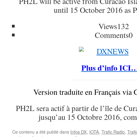
PH2L will be active from Curacao Is
until 15 October 2016 as 
Views
132
Comments
0
Plus d’info ICI
Version traduite en Français via 
PH2L sera actif à partir de l’île de C
jusqu’au 15 Octobre 2016, co
Ce contenu a été publié dans
Infos DX
,
IOTA
,
Trafic Radio
,
Traf