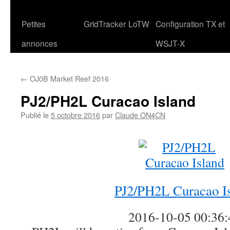
Petites
GridTracker
LoTW
Configuration TX et
annonces
WSJT-X
←
OJ0B Market Reef 2016
PJ2/PH2L Curacao Island
Publié le
5 octobre 2016
par
Claude ON4CN
PJ2/PH2L Curacao I
2016-10-05 00:36: