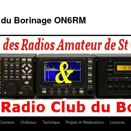
b du Borinage ON6RM
Contests
Châteaux
Technique
Projets et Réalisations
Licences