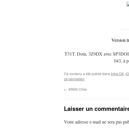
Version t
T31T. Dom, 3Z9DX avec SP3DOI et 
043, à 
Ce contenu a été publié dans
Infos DX
,
I
ce permalien
.
←
XR6N Chile
Laisser un commentair
Votre adresse e-mail ne sera pas pub