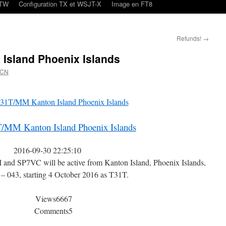
oTW
Configuration TX et WSJT-X
Image en FT8
Refunds!
→
Island Phoenix Islands
4CN
/MM Kanton Island Phoenix Islands
2016-09-30 22:25:10
d SP7VC will be active from Kanton Island, Phoenix Islands,
 043, starting 4 October 2016 as T31T.
Views
6667
Comments
5