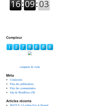
Compteur
compteur de visite
Méta
Connexion
Flux des publications
Flux des commentaires
Site de WordPress-FR
Articles récents
WSJT-X 3.0 Adieu Fox & Hound,