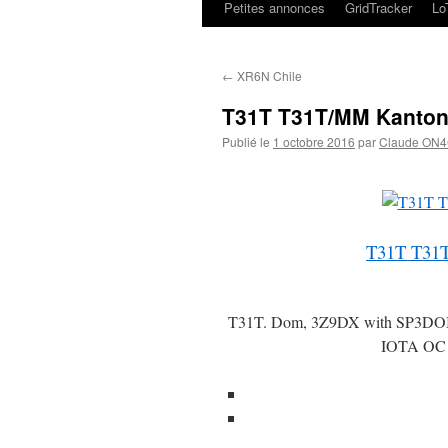
Petites annonces
GridTracker
L
←
XR6N Chile
T31T T31T/MM Kanton 
Publié le
1 octobre 2016
par
Claude ON
T31T T31T
T31T. Dom, 3Z9DX with SP3DOI an
IOTA OC –