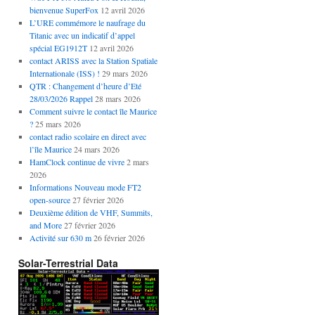
bienvenue SuperFox
12 avril 2026
L’URE commémore le naufrage du
Titanic avec un indicatif d’appel
spécial EG1912T
12 avril 2026
contact ARISS avec la Station Spatiale
Internationale (ISS) !
29 mars 2026
QTR : Changement d’heure d’Eté
28/03/2026 Rappel
28 mars 2026
Comment suivre le contact île Maurice
?
25 mars 2026
contact radio scolaire en direct avec
l’île Maurice
24 mars 2026
HamClock continue de vivre
2 mars
2026
Informations Nouveau mode FT2
open-source
27 février 2026
Deuxième édition de VHF, Summits,
and More
27 février 2026
Activité sur 630 m
26 février 2026
Solar-Terrestrial Data