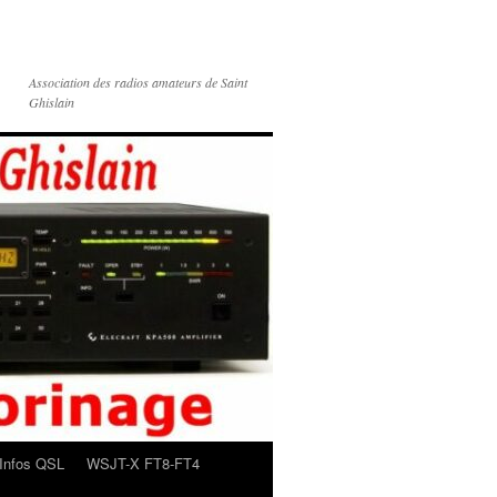
Association des radios amateurs de Saint
Ghislain
Infos QSL
WSJT-X FT8-FT4