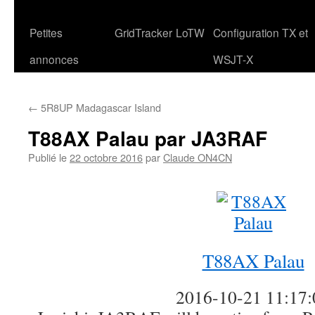
Petites
GridTracker
LoTW
Configuration TX et
annonces
WSJT-X
←
5R8UP Madagascar Island
T88AX Palau par JA3RAF
Publié le
22 octobre 2016
par
Claude ON4CN
T88AX Palau
2016-10-21 11:17: