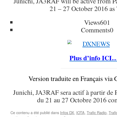
Junichi, JA3RAF will be active from 
21 – 27 October 2016 a
Views
601
Comments
0
Plus d’info ICI
Version traduite en Français via 
Junichi, JA3RAF sera actif à partir d
du 21 au 27 Octobre 2016 
Ce contenu a été publié dans
Infos DX
,
IOTA
,
Trafic Radio
,
Traf