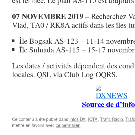
est fermée. Le plan AS-115 est toujours 
07 NOVEMBRE 2019
– Recherchez Va
Vlad, TA0 / RK8A actifs dans les îles tu
Île Bogsak AS-123 – 11-14 novembr
Île Suluada AS-115 – 15-17 novembr
Les dates / activités dépendent des con
locales. QSL via Club Log OQRS.
Source de d’info
Ce contenu a été publié dans
Infos DX
,
IOTA
,
Trafic Radio
,
Traf
mettre en favoris avec
ce permalien
.