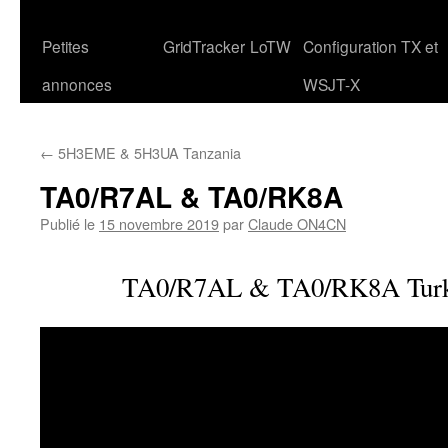
Petites
GridTracker
LoTW
Configuration TX et
annonces
WSJT-X
←
5H3EME & 5H3UA Tanzania
TA0/R7AL & TA0/RK8A
Publié le
15 novembre 2019
par
Claude ON4CN
TA0/R7AL & TA0/RK8A Turki