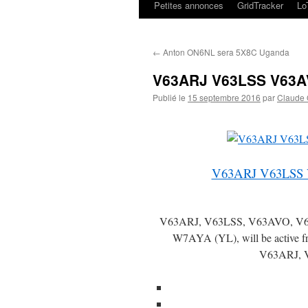
Petites annonces
GridTracker
L
←
Anton ON6NL sera 5X8C Uganda
V63ARJ V63LSS V63AV
Publié le
15 septembre 2016
par
Claude
V63ARJ V63LSS 
V63ARJ, V63LSS, V63AVO, V6
W7AYA (YL), will be active f
V63ARJ, 