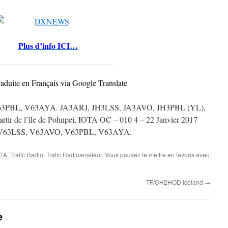
Plus d’info ICI…
raduite en Français via Google Translate
3PBL, V63AYA. JA3ARJ, JH3LSS, JA3AVO, JH3PBL (YL),
rtir de l’île de Pohnpei, IOTA OC – 010 4 – 22 Janvier 2017
V63LSS, V63AVO, V63PBL, V63AYA.
OTA
,
Trafic Radio
,
Trafic Radioamateur
. Vous pouvez le mettre en favoris avec
TF/OH2HOD Iceland
→
e