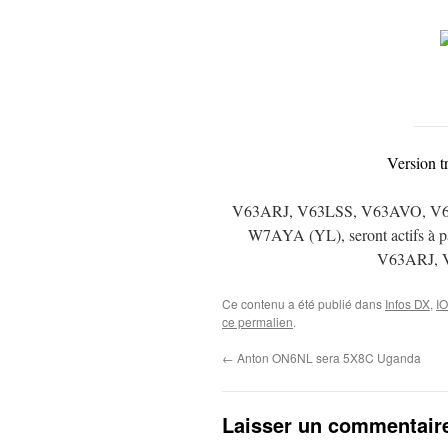
Version t
V63ARJ, V63LSS, V63AVO, V6
W7AYA (YL), seront actifs à pa
V63ARJ, 
Ce contenu a été publié dans
Infos DX
,
I
ce permalien
.
←
Anton ON6NL sera 5X8C Uganda
Laisser un commentair