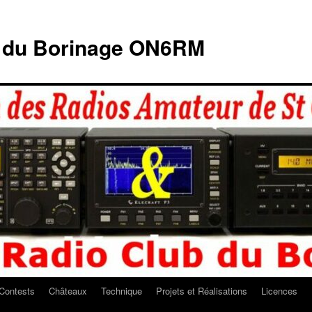
b du Borinage ON6RM
Contests
Châteaux
Technique
Projets et Réalisations
Licences