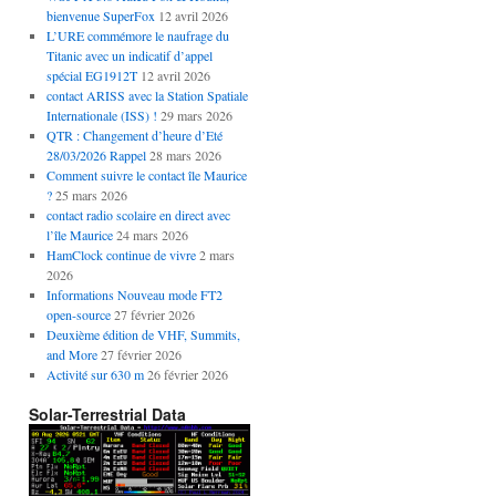
bienvenue SuperFox
12 avril 2026
L’URE commémore le naufrage du
Titanic avec un indicatif d’appel
spécial EG1912T
12 avril 2026
contact ARISS avec la Station Spatiale
Internationale (ISS) !
29 mars 2026
QTR : Changement d’heure d’Eté
28/03/2026 Rappel
28 mars 2026
Comment suivre le contact île Maurice
?
25 mars 2026
contact radio scolaire en direct avec
l’île Maurice
24 mars 2026
HamClock continue de vivre
2 mars
2026
Informations Nouveau mode FT2
open-source
27 février 2026
Deuxième édition de VHF, Summits,
and More
27 février 2026
Activité sur 630 m
26 février 2026
Solar-Terrestrial Data