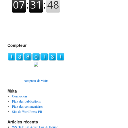
Compteur
compteur de visite
Méta
Connexion
Flux des publications
Flux des commentaires
Site de WordPress-FR
Articles récents
WSJT-X 3.0 Adieu Fox & Hound,