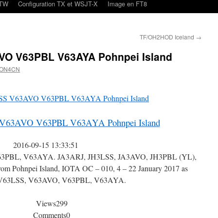
oTW
Configuration TX et WSJT-X
Image en FT8
TF/OH2HOD Iceland
→
O V63PBL V63AYA Pohnpei Island
 ON4CN
V63AVO V63PBL V63AYA Pohnpei Island
2016-09-15 13:33:51
3PBL, V63AYA. JA3ARJ, JH3LSS, JA3AVO, JH3PBL (YL),
rom Pohnpei Island, IOTA OC – 010, 4 – 22 January 2017 as
V63LSS, V63AVO, V63PBL, V63AYA.
Views
299
Comments
0