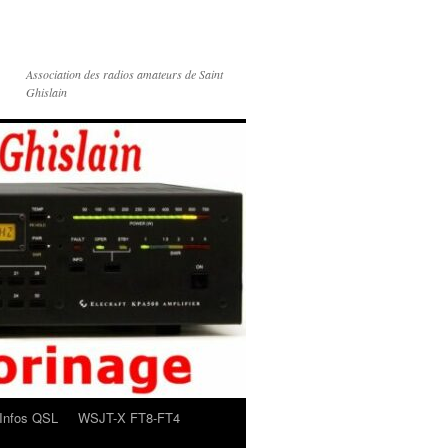
Association des radios amateurs de Saint
Ghislain
Infos QSL
WSJT-X FT8-FT4