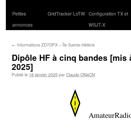
Petites
GridTracker
LoTW
Configuration TX et
annonces
WSJT-X
←
Informations ZD7DPX – Île Sainte-Hélène
Dipôle HF à cinq bandes [mis à
2025]
Publié le
18 janvier 2025
par
Claude ON4CN
AmateurRadi