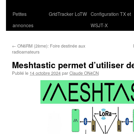
Petites
GridTracker
LoTW
Configuration TX et
annonces
WSJT-X
←
ON6RM (2ème): Foire destinée aux
radioamateurs
Meshtastic permet d’utiliser 
Publié le
14 octobre 2024
par
Claude ON4CN