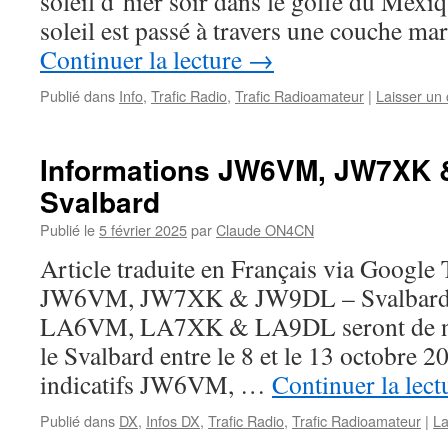
soleil d’hier soir dans le golfe du Mexiq
soleil est passé à travers une couche mar
Continuer la lecture
→
Publié dans
Info
,
Trafic Radio
,
Trafic Radioamateur
|
Laisser un
Informations JW6VM, JW7XK 
Svalbard
Publié le
5 février 2025
par
Claude ON4CN
Article traduite en Français via Google
JW6VM, JW7XK & JW9DL – Svalbard 
LA6VM, LA7XK & LA9DL seront de nou
le Svalbard entre le 8 et le 13 octobre 
indicatifs JW6VM, …
Continuer la lec
Publié dans
DX
,
Infos DX
,
Trafic Radio
,
Trafic Radioamateur
|
La