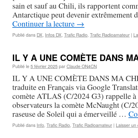
sain et sauf au Chili, ils rapportent co
Antarctique peut devenir extrêmement
Continuer la lecture
→
Publié dans
DX
,
Infos DX
,
Trafic Radio
,
Trafic Radioamateur
|
La
IL Y A UNE COMÈTE DANS M
Publié le
5 février 2025
par
Claude ON4CN
IL Y A UNE COMÈTE DANS MA CHE
traduite en Français via Google Transl
comète ATLAS (C/2024 G3) rappelle à
observateurs la comète McNaught (C/20
raseuse de Soleil qui a émerveillé …
Co
Publié dans
Info
,
Trafic Radio
,
Trafic Radioamateur
|
Laisser un