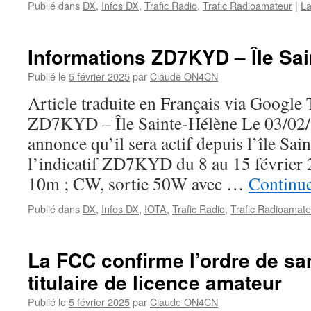
Publié dans
DX
,
Infos DX
,
Trafic Radio
,
Trafic Radioamateur
|
La
Informations ZD7KYD – Île Sa
Publié le
5 février 2025
par
Claude ON4CN
Article traduite en Français via Google
ZD7KYD – Île Sainte-Hélène Le 03/0
annonce qu’il sera actif depuis l’île Sa
l’indicatif ZD7KYD du 8 au 15 février
10m ; CW, sortie 50W avec …
Continue
Publié dans
DX
,
Infos DX
,
IOTA
,
Trafic Radio
,
Trafic Radioamate
La FCC confirme l’ordre de sa
titulaire de licence amateur
Publié le
5 février 2025
par
Claude ON4CN