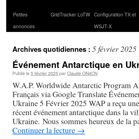
Petites
GridTracker
LoTW
Configuration TX et
annonces
WSJT-X
5 février 2025
Archives quotidiennes :
Événement Antarctique en Uk
Publié le
5 février 2025
par
Claude ON4CN
W.A.P. Worldwide Antarctic Program Art
Français via Google Translate Événeme
Ukraine 5 Février 2025 WAP a reçu une 
récent événement antarctique dans la vil
Ukraine. Nous sommes heureux de la pa
Continuer la lecture
→