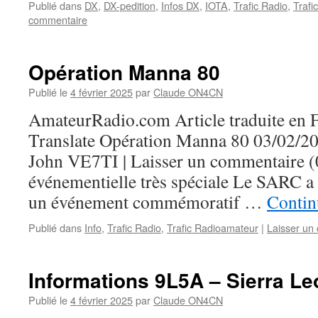
Publié dans
DX
,
DX-pedition
,
Infos DX
,
IOTA
,
Trafic Radio
,
Trafi
commentaire
Opération Manna 80
Publié le
4 février 2025
par
Claude ON4CN
AmateurRadio.com Article traduite en F
Translate Opération Manna 80 03/02/202
John VE7TI | Laisser un commentaire (0
événementielle très spéciale Le SARC a é
un événement commémoratif …
Contin
Publié dans
Info
,
Trafic Radio
,
Trafic Radioamateur
|
Laisser un
Informations 9L5A – Sierra L
Publié le
4 février 2025
par
Claude ON4CN