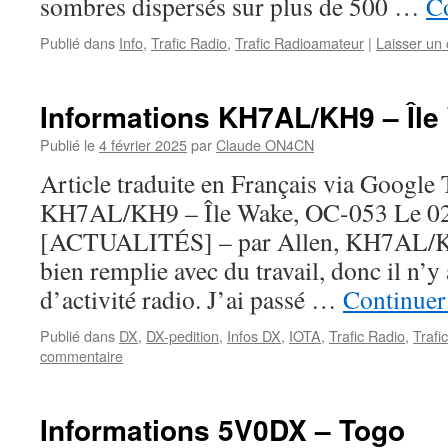
sombres dispersés sur plus de 500 …
Co
Publié dans
Info
,
Trafic Radio
,
Trafic Radioamateur
|
Laisser un
Informations KH7AL/KH9 – Île
Publié le
4 février 2025
par
Claude ON4CN
Article traduite en Français via Google
KH7AL/KH9 – Île Wake, OC-053 Le 0
[ACTUALITÉS] – par Allen, KH7AL/KH
bien remplie avec du travail, donc il n’
d’activité radio. J’ai passé …
Continuer 
Publié dans
DX
,
DX-pedition
,
Infos DX
,
IOTA
,
Trafic Radio
,
Trafi
commentaire
Informations 5V0DX – Togo