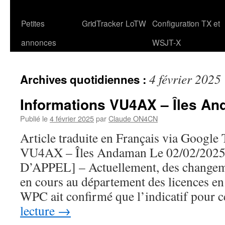
Petites
GridTracker
LoTW
Configuration TX et
annonces
WSJT-X
4 février 2025
Archives quotidiennes :
Informations VU4AX – Îles A
Publié le
4 février 2025
par
Claude ON4CN
Article traduite en Français via Google
VU4AX – Îles Andaman Le 02/02/2
D’APPEL] – Actuellement, des changem
en cours au département des licences en
WPC ait confirmé que l’indicatif pour 
lecture
→