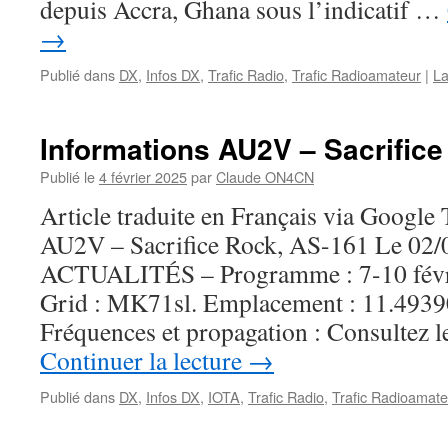
depuis Accra, Ghana sous l’indicatif …
→
Publié dans
DX
,
Infos DX
,
Trafic Radio
,
Trafic Radioamateur
|
La
Informations AU2V – Sacrific
Publié le
4 février 2025
par
Claude ON4CN
Article traduite en Français via Google
AU2V – Sacrifice Rock, AS-161 Le 02/
ACTUALITÉS – Programme : 7-10 févri
Grid : MK71sl. Emplacement : 11.4939
Fréquences et propagation : Consultez l
Continuer la lecture
→
Publié dans
DX
,
Infos DX
,
IOTA
,
Trafic Radio
,
Trafic Radioamate