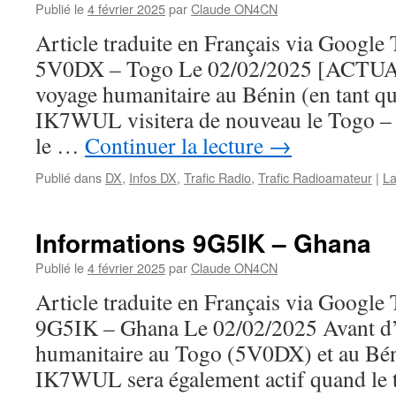
Publié le
4 février 2025
par
Claude ON4CN
Article traduite en Français via Google
5V0DX – Togo Le 02/02/2025 [ACTUA
voyage humanitaire au Bénin (en tant 
IK7WUL visitera de nouveau le Togo – ce
le …
Continuer la lecture
→
Publié dans
DX
,
Infos DX
,
Trafic Radio
,
Trafic Radioamateur
|
La
Informations 9G5IK – Ghana
Publié le
4 février 2025
par
Claude ON4CN
Article traduite en Français via Google
9G5IK – Ghana Le 02/02/2025 Avant d’ef
humanitaire au Togo (5V0DX) et au B
IK7WUL sera également actif quand le 