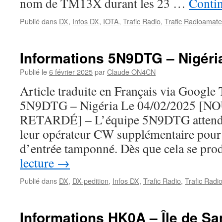
nom de TM13X durant les 23 …
Contin
Publié dans
DX
,
Infos DX
,
IOTA
,
Trafic Radio
,
Trafic Radioamate
Informations 5N9DTG – Nigéri
Publié le
6 février 2025
par
Claude ON4CN
Article traduite en Français via Google
5N9DTG – Nigéria Le 04/02/2025 [
RETARDÉ] – L’équipe 5N9DTG attend t
leur opérateur CW supplémentaire pour q
d’entrée tamponné. Dès que cela se pro
lecture
→
Publié dans
DX
,
DX-pedition
,
Infos DX
,
Trafic Radio
,
Trafic Radi
Informations HK0A – Île de S