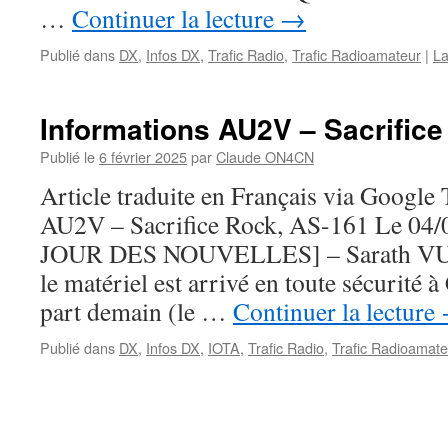
…
Continuer la lecture
→
Publié dans
DX
,
Infos DX
,
Trafic Radio
,
Trafic Radioamateur
|
La
Informations AU2V – Sacrific
Publié le
6 février 2025
par
Claude ON4CN
Article traduite en Français via Google
AU2V – Sacrifice Rock, AS-161 Le 04
JOUR DES NOUVELLES] – Sarath VU2R
le matériel est arrivé en toute sécurité à
part demain (le …
Continuer la lecture
Publié dans
DX
,
Infos DX
,
IOTA
,
Trafic Radio
,
Trafic Radioamate