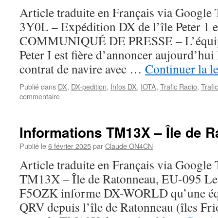
Article traduite en Français via Google
3Y0L – Expédition DX de l’île Peter 1
COMMUNIQUÉ DE PRESSE – L’équipe 
Peter I est fière d’annoncer aujourd’hui
contrat de navire avec …
Continuer la l
Publié dans
DX
,
DX-pedition
,
Infos DX
,
IOTA
,
Trafic Radio
,
Trafi
commentaire
Informations TM13X – Île de 
Publié le
6 février 2025
par
Claude ON4CN
Article traduite en Français via Google
TM13X – Île de Ratonneau, EU-095 Le
F5OZK informe DX-WORLD qu’une équi
QRV depuis l’île de Ratonneau (îles Fri