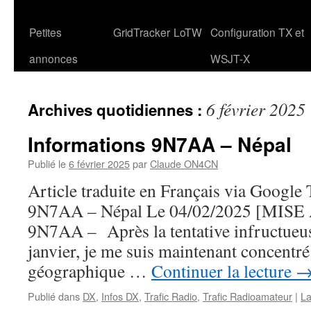
Petites
GridTracker
LoTW
Configuration TX et
annonces
WSJT-X
6 février 2025
Archives quotidiennes :
Informations 9N7AA – Népal
Publié le
6 février 2025
par
Claude ON4CN
Article traduite en Français via Google
9N7AA – Népal Le 04/02/2025 [MISE 
9N7AA – Après la tentative infructueu
janvier, je me suis maintenant concentré
géographique …
Continuer la lecture
Publié dans
DX
,
Infos DX
,
Trafic Radio
,
Trafic Radioamateur
|
La