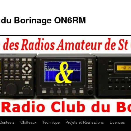
b du Borinage ON6RM
Contests
Châteaux
Technique
Projets et Réalisations
Licences