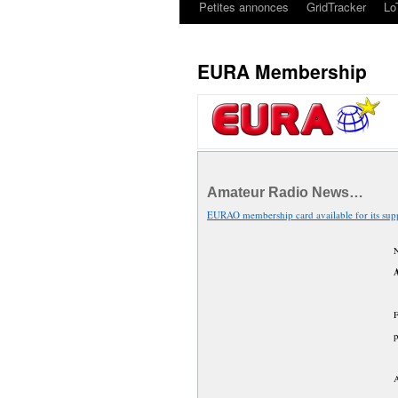
Petites annonces
GridTracker
L
EURA Membership
Amateur Radio News…
EURAO membership card available for its sup
N
p
A