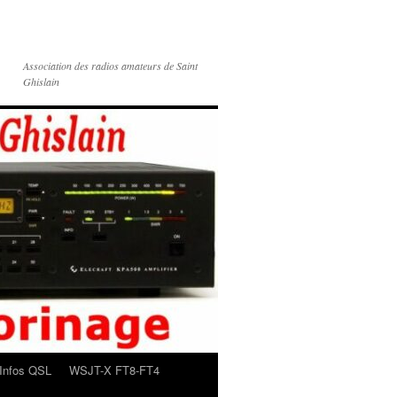
Association des radios amateurs de Saint
Ghislain
Infos QSL
WSJT-X FT8-FT4