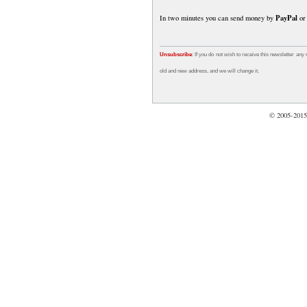
PayPal
In two minutes you can send money by
or 
Unsubscribe
: If you do not wish to receive this newsletter any
old and new address, and we will change it.
© 2005-201