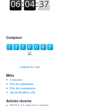
Compteur
compteur de visite
Méta
Connexion
Flux des publications
Flux des commentaires
Site de WordPress-FR
Articles récents
WSJT-X 3.0 Adieu Fox & Hound,