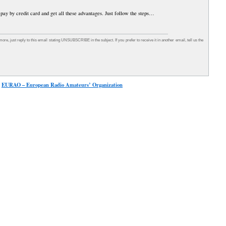
pay by credit card and get all these advantages. Just follow the steps…
 more, just reply to this email stating UNSUBSCRIBE in the subject. If you prefer to receive it in another email, tell us the
EURAO – European Radio Amateurs’ Organization
5