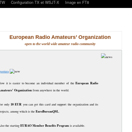
oTW
Configuration TX et WSJT-X
Image en FT8
European Radio Amateurs’ Organization
open to the world wide amateur radio community
porters
European Radio
ow it is easier to become an individual member of the
Amateurs’ Organization
from anywhere in the world.
10 EUR
For only
you can get this card and support the organization and its
EuroBureauQSL
rojects, among which is the
.
EURAO Member Benefits Program
lso the starting
is available.