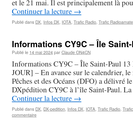
et le 21 mai. Il est principalement là po
Continuer la lecture
→
Publié dans
DX
,
Infos DX
,
IOTA
,
Trafic Radio
,
Trafic Radioamate
Informations CY9C – Île Saint
Publié le
14 mai 2024
par
Claude ON4CN
Informations CY9C – Île Saint-Paul 1
JOUR] – En avance sur le calendrier, le
Pêches et des Océans (DFO) a délivré le 
DXpédition CY9C à l’île Saint-Paul. L
Continuer la lecture
→
Publié dans
DX
,
DX-pedition
,
Infos DX
,
IOTA
,
Trafic Radio
,
Trafi
commentaire