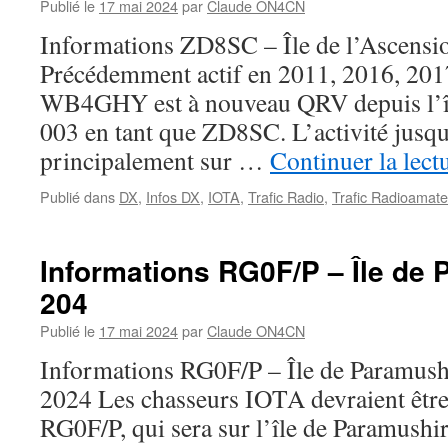
Publié le
17 mai 2024
par
Claude ON4CN
Informations ZD8SC – Île de l’Ascensi
Précédemment actif en 2011, 2016, 201
WB4GHY est à nouveau QRV depuis l’îl
003 en tant que ZD8SC. L’activité jusqu’
principalement sur …
Continuer la lect
Publié dans
DX
,
Infos DX
,
IOTA
,
Trafic Radio
,
Trafic Radioamate
Informations RG0F/P – Île de 
204
Publié le
17 mai 2024
par
Claude ON4CN
Informations RG0F/P – Île de Paramus
2024 Les chasseurs IOTA devraient être 
RG0F/P, qui sera sur l’île de Paramushi