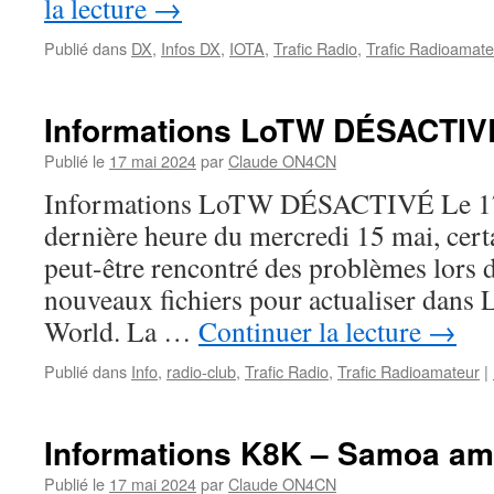
la lecture
→
Publié dans
DX
,
Infos DX
,
IOTA
,
Trafic Radio
,
Trafic Radioamate
Informations LoTW DÉSACTIV
Publié le
17 mai 2024
par
Claude ON4CN
Informations LoTW DÉSACTIVÉ Le 17
dernière heure du mercredi 15 mai, cert
peut-être rencontré des problèmes lors d
nouveaux fichiers pour actualiser dans
World. La …
Continuer la lecture
→
Publié dans
Info
,
radio-club
,
Trafic Radio
,
Trafic Radioamateur
|
Informations K8K – Samoa am
Publié le
17 mai 2024
par
Claude ON4CN