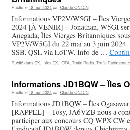
Publié le
18 mai 2024
par
Claude ON4CN
Informations VP2V/W5GI – Îles Vierge
2024 [À VENIR] – Jonathan, W5GI sera
Anegada, Îles Vierges Britanniques sous 
VP2V/W5GI du 22 mai au 3 juin 2024.
SSB. QSL via LoTW. Info de …
Contin
Publié dans
DX
,
Infos DX
,
IOTA
,
Trafic Radio
,
Trafic Radioamate
Informations JD1BQW – Îles 
Publié le
18 mai 2024
par
Claude ON4CN
Informations JD1BQW – Îles Ogasawar
[RAPPEL] – Tosy, JA6VZB nous a contac
participer aux concours CQ WPX CW e
l’indicatif JD1BQW depuis Chichijima, 