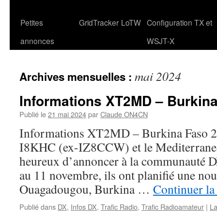
Petites
GridTracker
LoTW
Configuration TX et
annonces
WSJT-X
mai 2024
Archives mensuelles :
Informations XT2MD – Burkin
Publié le
21 mai 2024
par
Claude ON4CN
Informations XT2MD – Burkina Faso 2
I8KHC (ex-IZ8CCW) et le Mediterrane
heureux d’annoncer à la communauté D
au 11 novembre, ils ont planifié une no
Ouagadougou, Burkina …
Continuer la
Publié dans
DX
,
Infos DX
,
Trafic Radio
,
Trafic Radioamateur
|
La