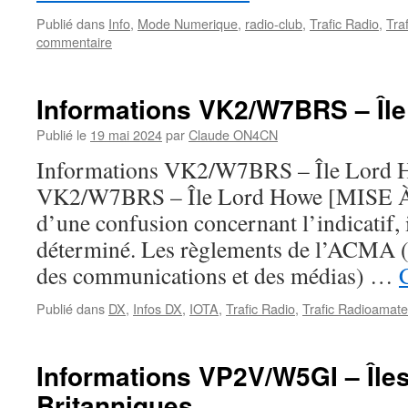
Publié dans
Info
,
Mode Numerique
,
radio-club
,
Trafic Radio
,
Tra
commentaire
Informations VK2/W7BRS – Îl
Publié le
19 mai 2024
par
Claude ON4CN
Informations VK2/W7BRS – Île Lord 
VK2/W7BRS – Île Lord Howe [MISE À
d’une confusion concernant l’indicatif, 
déterminé. Les règlements de l’ACMA (
des communications et des médias) …
Publié dans
DX
,
Infos DX
,
IOTA
,
Trafic Radio
,
Trafic Radioamate
Informations VP2V/W5GI – Île
Britanniques