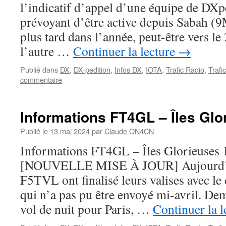
l’indicatif d’appel d’une équipe de DXp
prévoyant d’être active depuis Sabah 
plus tard dans l’année, peut-être vers le
l’autre …
Continuer la lecture
→
Publié dans
DX
,
DX-pedition
,
Infos DX
,
IOTA
,
Trafic Radio
,
Trafi
commentaire
Informations FT4GL – Îles Glo
Publié le
13 mai 2024
par
Claude ON4CN
Informations FT4GL – Îles Glorieuses
[NOUVELLE MISE À JOUR] Aujourd’
F5TVL ont finalisé leurs valises avec l
qui n’a pas pu être envoyé mi-avril. Dem
vol de nuit pour Paris, …
Continuer la 