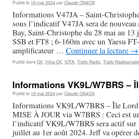
Publié le
18 mai 2024
par
Claude ON4CN
Informations V47JA – Saint-Christop
sous l’indicatif V47JA sera de nouveau 
Bay, Saint-Christophe du 28 mai au 13 
SSB et FT8 ; 6-160m avec un Yaesu FT
amplificateur …
Continuer la lecture
→
Publié dans
DX
,
Infos DX
,
IOTA
,
Trafic Radio
,
Trafic Radioamate
Informations VK9L/W7BRS – Î
Publié le
18 mai 2024
par
Claude ON4CN
Informations VK9L/W7BRS – Île Lord
MISE À JOUR via W7BRS : Ceci est un
l’indicatif VK9L/W7BRS sera actif sur 
juillet au 1er août 2024. Jeff va opérer