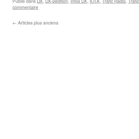
Publié dans
DX
,
DX-pedition
,
Infos DX
,
IOTA
,
Trafic Radio
,
Trafi
commentaire
←
Articles plus anciens