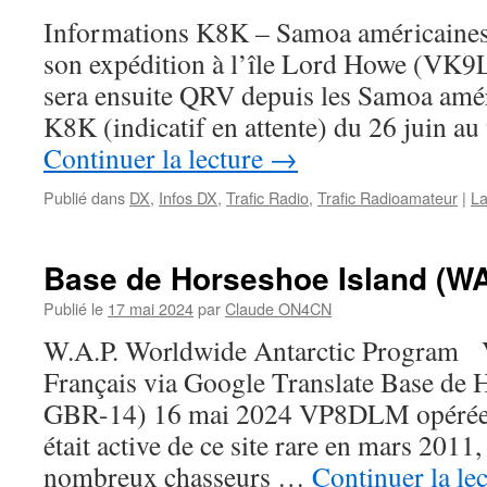
Informations K8K – Samoa américaines
son expédition à l’île Lord Howe (V
sera ensuite QRV depuis les Samoa amér
K8K (indicatif en attente) du 26 juin au
Continuer la lecture
→
Publié dans
DX
,
Infos DX
,
Trafic Radio
,
Trafic Radioamateur
|
La
Base de Horseshoe Island (W
Publié le
17 mai 2024
par
Claude ON4CN
W.A.P. Worldwide Antarctic Program V
Français via Google Translate Base de
GBR-14) 16 mai 2024 VP8DLM opérée
était active de ce site rare en mars 2011
nombreux chasseurs …
Continuer la le