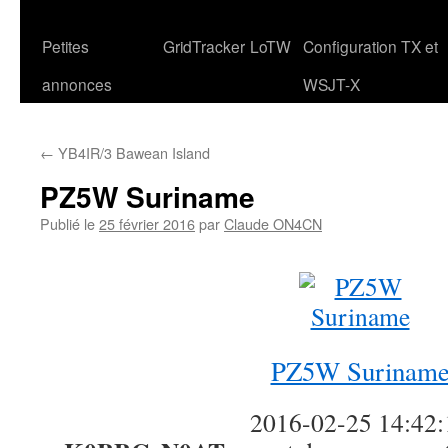
Petites
GridTracker
LoTW
Configuration TX et
annonces
WSJT-X
←
YB4IR/3 Bawean Island
PZ5W Suriname
Publié le
25 février 2016
par
Claude ON4CN
PZ5W Surinam
2016-02-25 14:42: