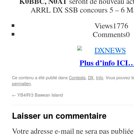
K0BBC, N0AT
seront de nouveau ac
ARRL DX SSB concours 5 – 6 M
Views
1776
Comments
0
Plus d’info ICI
Ce contenu a été publié dans
Contests
,
DX
,
Info
. Vous pouvez l
permalien
.
←
YB4IR/3 Bawean Island
Laisser un commentaire
Votre adresse e-mail ne sera pas publiée