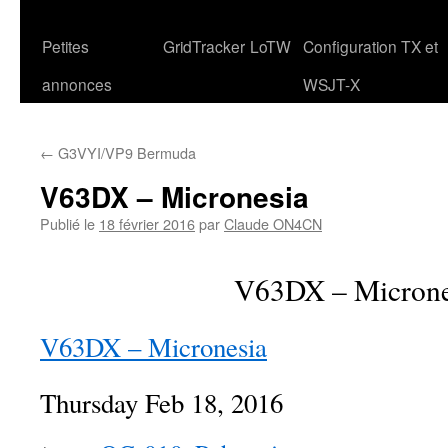
Petites
GridTracker
LoTW
Configuration TX et
annonces
WSJT-X
←
G3VYI/VP9 Bermuda
V63DX – Micronesia
Publié le
18 février 2016
par
Claude ON4CN
V63DX – Microne
V63DX – Micronesia
Thursday
Feb 18, 2016