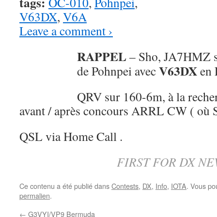
tags:
OC-010
,
Pohnpei
,
V63DX
,
V6A
Leave a comment ›
RAPPEL
– Sho, JA7HMZ se
V63DX
de Pohnpei avec
en 
QRV sur 160-6m, à la recher
avant / après concours ARRL CW ( où 
QSL via Home Call .
FIRST FOR DX NE
Ce contenu a été publié dans
Contests
,
DX
,
Info
,
IOTA
. Vous po
permalien
.
←
G3VYI/VP9 Bermuda