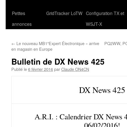
Petites
GridTracker
LoTW
Configuration TX et
annonces
WSJT-X
←
Le nouveau MB1″Expert Électronique » arrive
PQ2WW, PQ2
en magasin en Europe
Bulletin de DX News 425
Publié le
6 février 2016
par
Claude ON4CN
DX News 425
A.R.I. : Calendrier DX News 
06/02/2016!