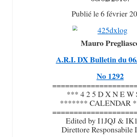
Publié le
6 février 2
Mauro Pregliasc
A.R.I. DX Bulletin du 0
No 1292
===================
*** 4 2 5 D X N E W 
******* CALENDAR *
===================
Edited by I1JQJ & I
Direttore Responsabil