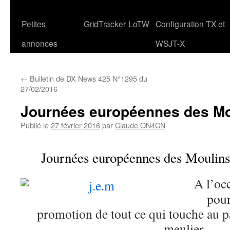
Petites
GridTracker
LoTW
Configuration TX et
annonces
WSJT-X
←
Bulletin de DX News 425 N°1295 du
27/02/2016
Journées européennes des Mo
Publié le
27 février 2016
par
Claude ON4CN
Journées européennes des Moulins
A l’oc
pour
promotion de tout ce qui touche au 
meulier,