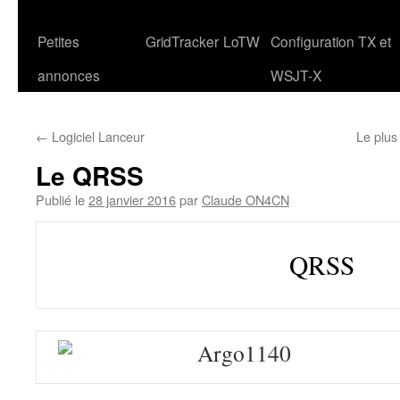
Petites
GridTracker
LoTW
Configuration TX et
annonces
WSJT-X
←
Logiciel Lanceur
Le plus
Le QRSS
Publié le
28 janvier 2016
par
Claude ON4CN
QRSS