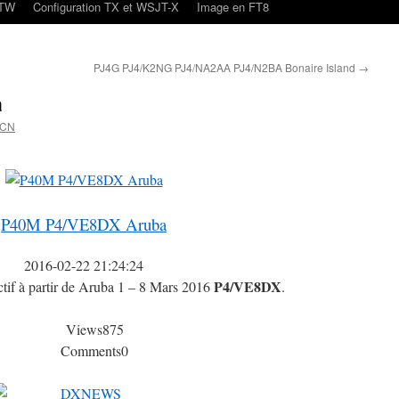
oTW
Configuration TX et WSJT-X
Image en FT8
PJ4G PJ4/K2NG PJ4/NA2AA PJ4/N2BA Bonaire Island
→
a
4CN
P40M P4/VE8DX Aruba
2016-02-22 21:24:24
P4/VE8DX
ctif à partir de Aruba 1 – 8 Mars 2016
.
Views
875
Comments
0