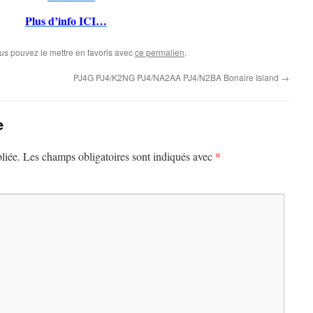
Plus d’info ICI…
ous pouvez le mettre en favoris avec
ce permalien
.
PJ4G PJ4/K2NG PJ4/NA2AA PJ4/N2BA Bonaire Island
→
e
*
liée.
Les champs obligatoires sont indiqués avec