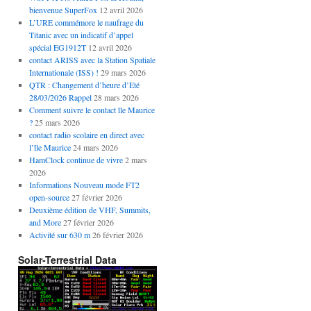
bienvenue SuperFox
12 avril 2026
L’URE commémore le naufrage du
Titanic avec un indicatif d’appel
spécial EG1912T
12 avril 2026
contact ARISS avec la Station Spatiale
Internationale (ISS) !
29 mars 2026
QTR : Changement d’heure d’Eté
28/03/2026 Rappel
28 mars 2026
Comment suivre le contact île Maurice
?
25 mars 2026
contact radio scolaire en direct avec
l’île Maurice
24 mars 2026
HamClock continue de vivre
2 mars
2026
Informations Nouveau mode FT2
open-source
27 février 2026
Deuxième édition de VHF, Summits,
and More
27 février 2026
Activité sur 630 m
26 février 2026
Solar-Terrestrial Data