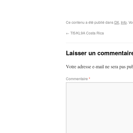
Ce contenu a été publié dans
DX
,
Info
. V
←
TI5/KL9A Costa Rica
Laisser un commentair
Votre adresse e-mail ne sera pas pub
Commentaire
*