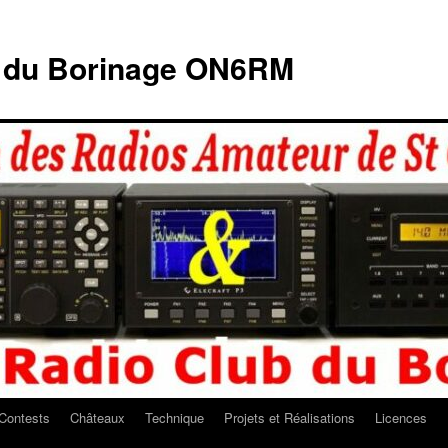
b du Borinage ON6RM
Contests
Châteaux
Technique
Projets et Réalisations
Licences