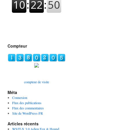
Compteur
compteur de visite
Méta
Connexion
Flux des publications
Flux des commentaires
Site de WordPress-FR
Articles récents
WSJT-X 3.0 Adieu Fox & Hound,