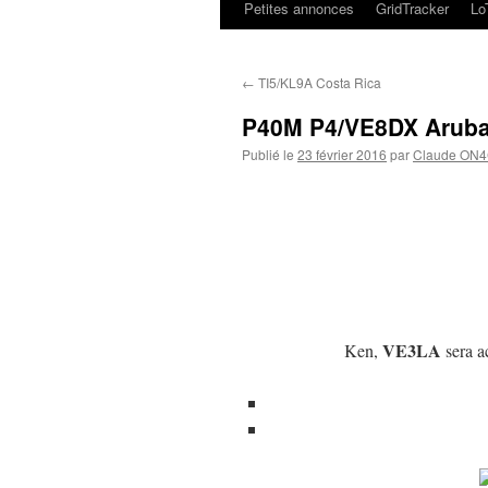
Petites annonces
GridTracker
L
←
TI5/KL9A Costa Rica
P40M P4/VE8DX Arub
Publié le
23 février 2016
par
Claude ON
VE3LA
Ken,
sera a