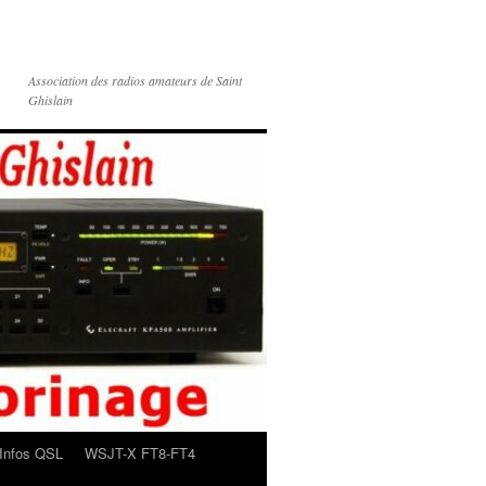
Association des radios amateurs de Saint
Ghislain
Infos QSL
WSJT-X FT8-FT4