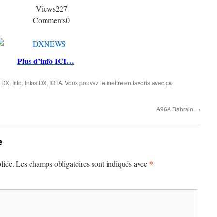
Views
227
Comments
0
Plus d’info ICI…
,
DX
,
Info
,
Infos DX
,
IOTA
. Vous pouvez le mettre en favoris avec
ce
A96A Bahrain
→
e
*
liée.
Les champs obligatoires sont indiqués avec