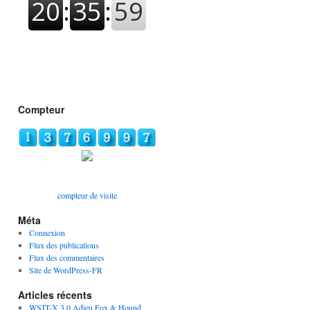
Compteur
compteur de visite
Méta
Connexion
Flux des publications
Flux des commentaires
Site de WordPress-FR
Articles récents
WSJT-X 3.0 Adieu Fox & Hound,