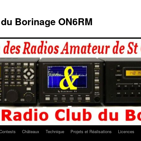
b du Borinage ON6RM
Contests
Châteaux
Technique
Projets et Réalisations
Licences