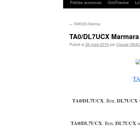
Petites annonces
GridTracker
L
←
5W0XG Samoa
TA0/DL7UCX Marmara 
Publié le
26 mars 2016
par
Claude ON4
TA
TA0/DL7UCX
DL7UCX
. Ben,
w
TA0/DL7UCX
DL7UCX
. Ben,
se