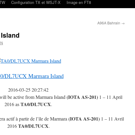
oTW
Configuration TX et WSJT-X
Image en FT8
A96A Bahrain
→
Island
CN
0/DL7UCX Marmara Island
2016-03-25 20:27:42
(IOTA AS-201)
ill be active from Marmara Island
1 – 11 April
TA0/DL7UCX
2016 as
.
(IOTA AS-201)
ra actif à partir de l’île de Marmara
1 – 11 Avril
TA0/DL7UCX
2016
.