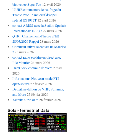
bienvenue SuperFox
12 avril 2026
L’URE commémore le naufrage du
Titanic avec un indicatif d’appel
spécial EG1912T
12 avril 2026
contact ARISS avec la Station Spatiale
Internationale (ISS) !
29 mars 2026
QTR : Changement d’heure d’Eté
28/03/2026 Rappel
28 mars 2026
Comment suivre le contact île Maurice
?
25 mars 2026
contact radio scolaire en direct avec
l’île Maurice
24 mars 2026
HamClock continue de vivre
2 mars
2026
Informations Nouveau mode FT2
open-source
27 février 2026
Deuxième édition de VHF, Summits,
and More
27 février 2026
Activité sur 630 m
26 février 2026
Solar-Terrestrial Data