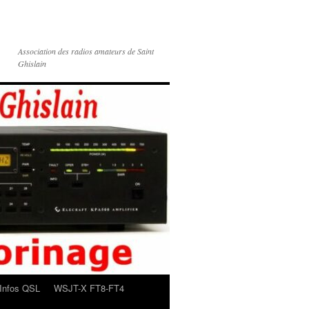
Association des radios amateurs de Saint
Ghislain
Infos QSL
WSJT-X FT8-FT4