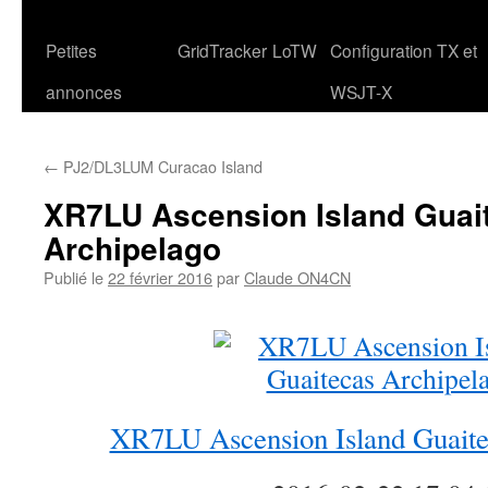
Petites
GridTracker
LoTW
Configuration TX et
annonces
WSJT-X
←
PJ2/DL3LUM Curacao Island
XR7LU Ascension Island Guai
Archipelago
Publié le
22 février 2016
par
Claude ON4CN
XR7LU Ascension Island Guaite