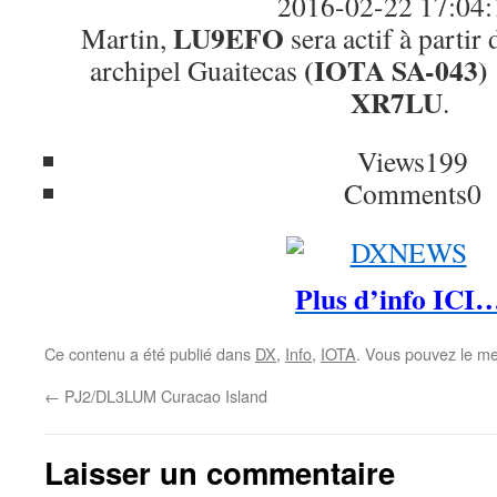
2016-02-22 17:04:
LU9EFO
Martin,
sera actif à partir 
(IOTA SA-043)
archipel Guaitecas
XR7LU
.
Views
199
Comments
0
Plus d’info ICI
Ce contenu a été publié dans
DX
,
Info
,
IOTA
. Vous pouvez le me
←
PJ2/DL3LUM Curacao Island
Laisser un commentaire