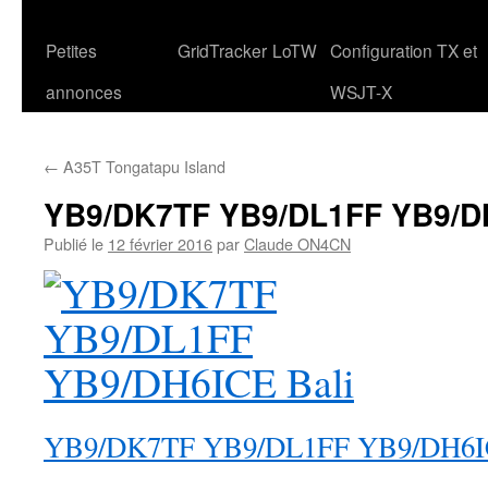
Petites
GridTracker
LoTW
Configuration TX et
annonces
WSJT-X
←
A35T Tongatapu Island
YB9/DK7TF YB9/DL1FF YB9/DH
Publié le
12 février 2016
par
Claude ON4CN
YB9/DK7TF YB9/DL1FF YB9/DH6IC