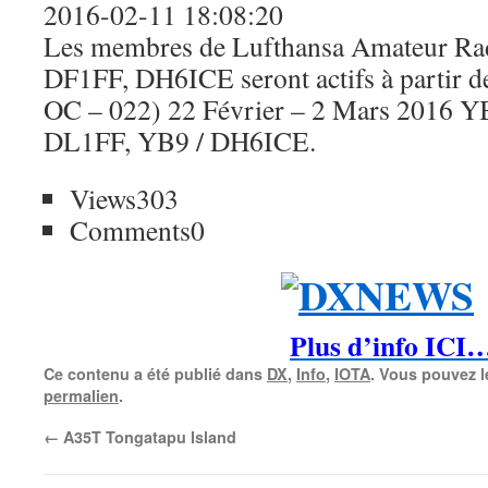
2016-02-11 18:08:20
Les membres de Lufthansa Amateur R
DF1FF, DH6ICE seront actifs à partir de
OC – 022) 22 Février – 2 Mars 2016 Y
DL1FF, YB9 / DH6ICE.
Views
303
Comments
0
Plus d’info ICI
Ce contenu a été publié dans
DX
,
Info
,
IOTA
. Vous pouvez l
permalien
.
←
A35T Tongatapu Island