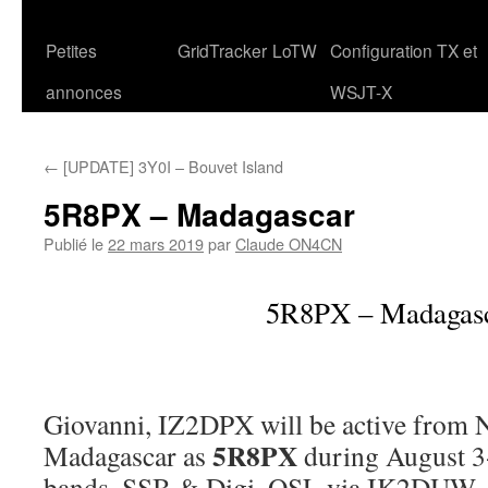
Petites
GridTracker
LoTW
Configuration TX et
annonces
WSJT-X
←
[UPDATE] 3Y0I – Bouvet Island
5R8PX – Madagascar
Publié le
22 mars 2019
par
Claude ON4CN
5R8PX – Madagas
Giovanni, IZ2DPX will be active from
5R8PX
Madagascar as
during August 3
bands, SSB & Digi. QSL via IK2DUW.