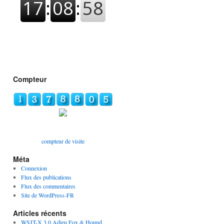
Compteur
compteur de visite
Méta
Connexion
Flux des publications
Flux des commentaires
Site de WordPress-FR
Articles récents
WSJT-X 3.0 Adieu Fox & Hound,