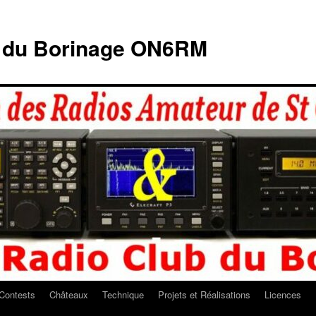
b du Borinage ON6RM
Contests
Châteaux
Technique
Projets et Réalisations
Licences