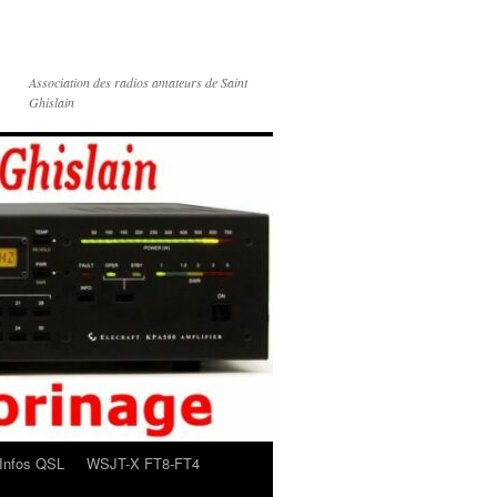
Association des radios amateurs de Saint
Ghislain
Infos QSL
WSJT-X FT8-FT4