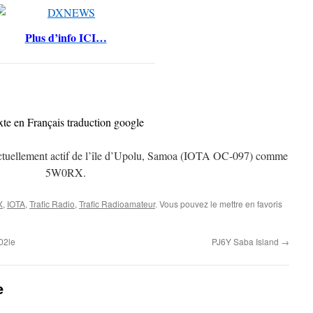
Plus d’info ICI…
xte en Français traduction google
uellement actif de l’île d’Upolu, Samoa (IOTA OC-097) comme
5W0RX.
X
,
IOTA
,
Trafic Radio
,
Trafic Radioamateur
. Vous pouvez le mettre en favoris
02le
PJ6Y Saba Island
→
e