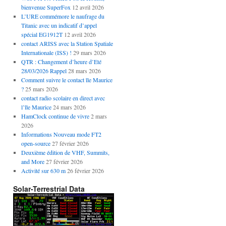
bienvenue SuperFox
12 avril 2026
L’URE commémore le naufrage du
Titanic avec un indicatif d’appel
spécial EG1912T
12 avril 2026
contact ARISS avec la Station Spatiale
Internationale (ISS) !
29 mars 2026
QTR : Changement d’heure d’Eté
28/03/2026 Rappel
28 mars 2026
Comment suivre le contact île Maurice
?
25 mars 2026
contact radio scolaire en direct avec
l’île Maurice
24 mars 2026
HamClock continue de vivre
2 mars
2026
Informations Nouveau mode FT2
open-source
27 février 2026
Deuxième édition de VHF, Summits,
and More
27 février 2026
Activité sur 630 m
26 février 2026
Solar-Terrestrial Data