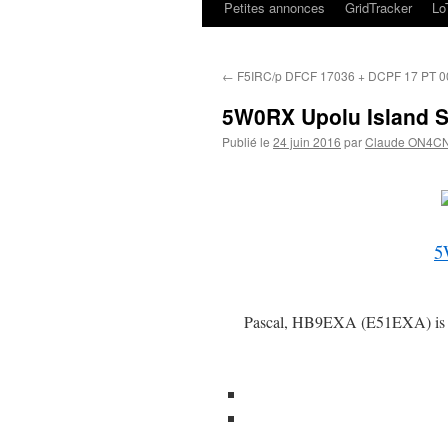
Petites annonces
GridTracker
L
←
F5IRC/p DFCF 17036 + DCPF 17 PT 0
5W0RX Upolu Island 
Publié le
24 juin 2016
par
Claude ON4C
5
Pascal, HB9EXA (E51EXA) is cu