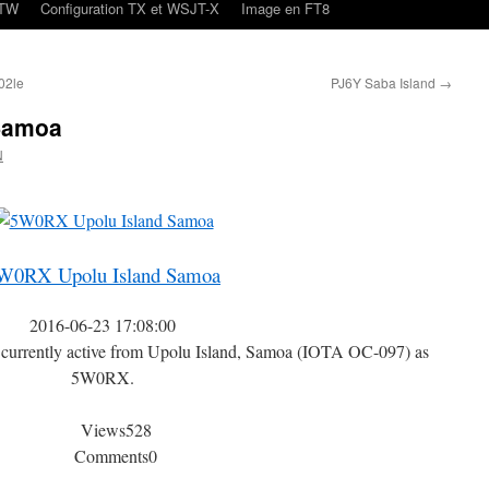
oTW
Configuration TX et WSJT-X
Image en FT8
02le
PJ6Y Saba Island
→
Samoa
N
W0RX Upolu Island Samoa
2016-06-23 17:08:00
rrently active from Upolu Island, Samoa (IOTA OC-097) as
5W0RX.
Views
528
Comments
0