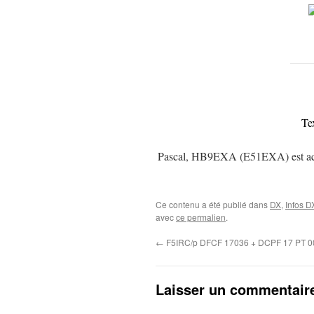
Te
Pascal, HB9EXA (E51EXA) est act
Ce contenu a été publié dans
DX
,
Infos D
avec
ce permalien
.
←
F5IRC/p DFCF 17036 + DCPF 17 PT 0
Laisser un commentair