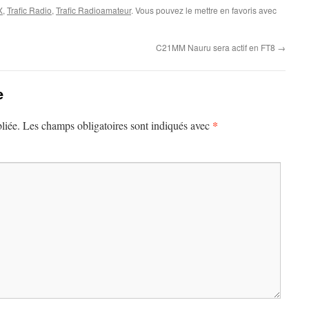
X
,
Trafic Radio
,
Trafic Radioamateur
. Vous pouvez le mettre en favoris avec
C21MM Nauru sera actif en FT8
→
e
*
liée.
Les champs obligatoires sont indiqués avec