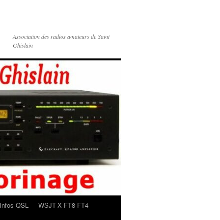
Association des radios amateurs de Saint
Ghislain
Infos QSL
WSJT-X FT8-FT4