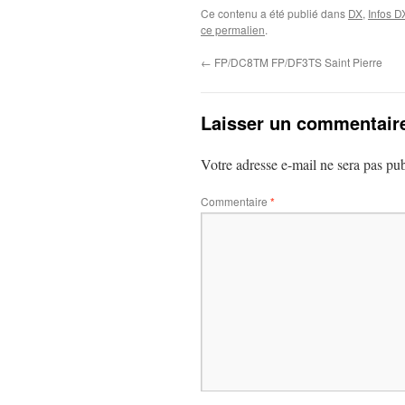
Ce contenu a été publié dans
DX
,
Infos D
ce permalien
.
←
FP/DC8TM FP/DF3TS Saint Pierre
Laisser un commentair
Votre adresse e-mail ne sera pas pub
Commentaire
*