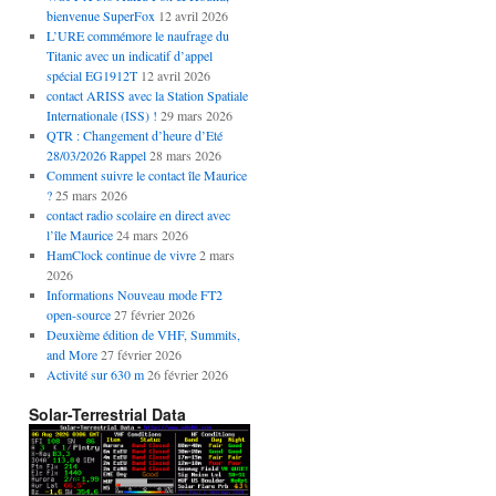
bienvenue SuperFox
12 avril 2026
L’URE commémore le naufrage du
Titanic avec un indicatif d’appel
spécial EG1912T
12 avril 2026
contact ARISS avec la Station Spatiale
Internationale (ISS) !
29 mars 2026
QTR : Changement d’heure d’Eté
28/03/2026 Rappel
28 mars 2026
Comment suivre le contact île Maurice
?
25 mars 2026
contact radio scolaire en direct avec
l’île Maurice
24 mars 2026
HamClock continue de vivre
2 mars
2026
Informations Nouveau mode FT2
open-source
27 février 2026
Deuxième édition de VHF, Summits,
and More
27 février 2026
Activité sur 630 m
26 février 2026
Solar-Terrestrial Data