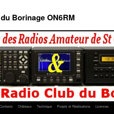
b du Borinage ON6RM
Contests
Châteaux
Technique
Projets et Réalisations
Licences