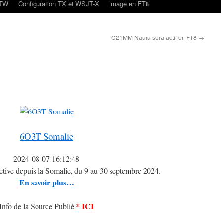
oTW
Configuration TX et WSJT-X
Image en FT8
C21MM Nauru sera actif en FT8
→
6O3T Somalie
2024-08-07 16:12:48
tive depuis la Somalie, du 9 au 30 septembre 2024.
En savoir plus…
* ICI
Info de la Source Publié