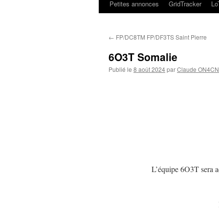
Petites annonces
GridTracker
L
←
FP/DC8TM FP/DF3TS Saint Pierre
6O3T Somalie
Publié le
8 août 2024
par
Claude ON4CN
L’équipe 6O3T sera ac