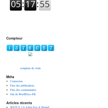
Compteur
compteur de visite
Méta
Connexion
Flux des publications
Flux des commentaires
Site de WordPress-FR
Articles récents
WSJT-X 3.0 Adieu Fox & Hound,