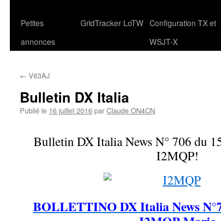
Petites
GridTracker
LoTW
Configuration TX et
annonces
WSJT-X
←
V63AJ
Bulletin DX Italia
Publié le
16 juillet 2016
par
Claude ON4CN
Bulletin DX Italia News N° 706 du 1
I2MQP!
BOLLETTINO DX Italia News N°70