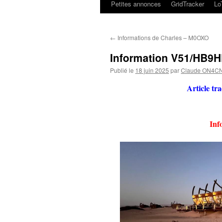
Petites annonces
GridTracker
L
←
Informations de Charles – M0OXO
Information V51/HB9H
Publié le
18 juin 2025
par
Claude ON4C
Article tr
Inf