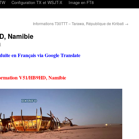
oTW
Configuration TX et WSJT-X
Image en FT8
Informations T30TTT – Tarawa, République de Kiribati
→
D, Namibie
N
aduite en Français via Google Translate
ormation V51/HB9HD, Namibie