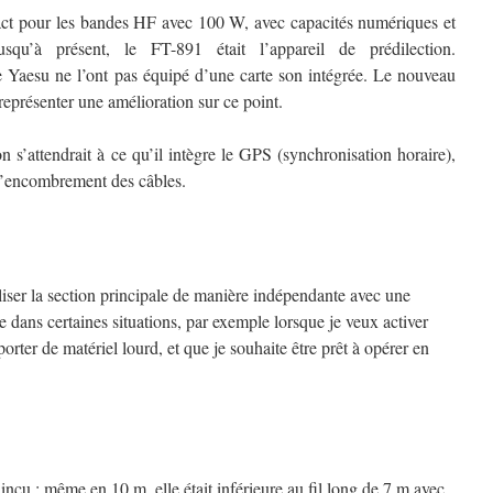
t pour les bandes HF avec 100 W, avec capacités numériques et
usqu’à présent, le FT-891 était l’appareil de prédilection.
 Yaesu ne l’ont pas équipé d’une carte son intégrée. Le nouveau
eprésenter une amélioration sur ce point.
 s’attendrait à ce qu’il intègre le GPS (synchronisation horaire),
 l’encombrement des câbles.
iliser la section principale de manière indépendante avec une
e dans certaines situations, par exemple lorsque je veux activer
porter de matériel lourd, et que je souhaite être prêt à opérer en
cu ; même en 10 m, elle était inférieure au fil long de 7 m avec