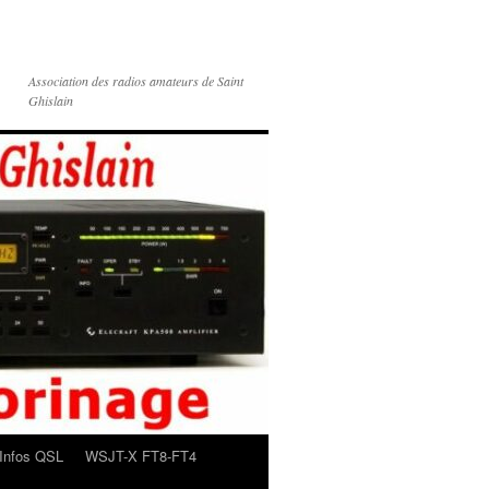
Association des radios amateurs de Saint
Ghislain
Infos QSL
WSJT-X FT8-FT4