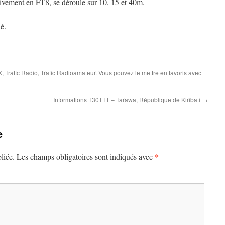
sivement en FT8, se déroule sur 10, 15 et 40m.
é.
X
,
Trafic Radio
,
Trafic Radioamateur
. Vous pouvez le mettre en favoris avec
Informations T30TTT – Tarawa, République de Kiribati
→
e
*
liée.
Les champs obligatoires sont indiqués avec