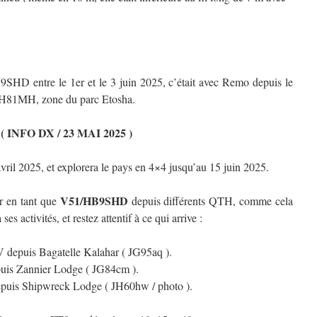
9SHD entre le 1er et le 3 juin 2025, c’était avec Remo depuis le
81MH, zone du parc Etosha.
( INFO DX / 23 MAI 2025 )
ril 2025, et explorera le pays en 4×4 jusqu’au 15 juin 2025.
V51/HB9SHD
er en tant que
depuis différents QTH, comme cela
es activités, et restez attentif à ce qui arrive :
 depuis Bagatelle Kalahar ( JG95aq ).
uis Zannier Lodge ( JG84cm ).
puis Shipwreck Lodge ( JH60hw / photo ).