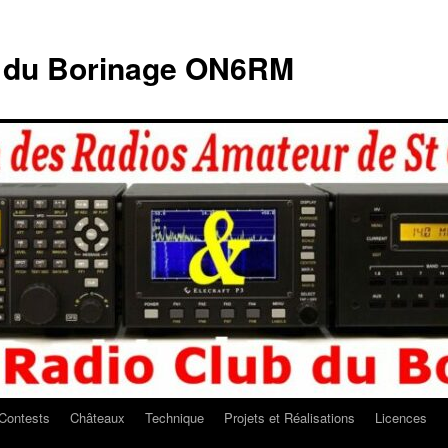
b du Borinage ON6RM
Contests
Châteaux
Technique
Projets et Réalisations
Licences