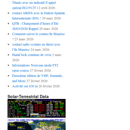
Titanic avec un indicatif d’appel
spécial EG1912T
12 avril 2026
contact ARISS avec la Station Spatiale
Internationale (ISS) !
29 mars 2026
QTR : Changement d’heure d’Eté
28/03/2026 Rappel
28 mars 2026
Comment suivre le contact île Maurice
?
25 mars 2026
contact radio scolaire en direct avec
l’île Maurice
24 mars 2026
HamClock continue de vivre
2 mars
2026
Informations Nouveau mode FT2
open-source
27 février 2026
Deuxième édition de VHF, Summits,
and More
27 février 2026
Activité sur 630 m
26 février 2026
Solar-Terrestrial Data