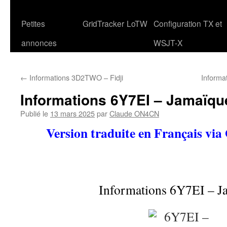
Petites
GridTracker
LoTW
Configuration TX et
annonces
WSJT-X
←
Informations 3D2TWO – Fidji
Informa
Informations 6Y7EI – Jamaïqu
Publié le
13 mars 2025
par
Claude ON4CN
Version traduite en Français via
Informations 6Y7EI – J