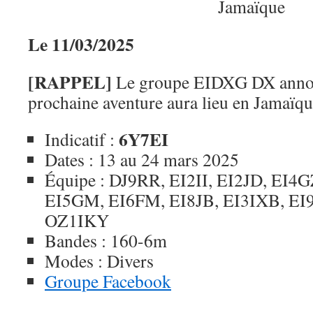
Le 11/03/2025
[RAPPEL]
Le groupe EIDXG DX annon
prochaine aventure aura lieu en Jamaïqu
6Y7EI
Indicatif :
Dates : 13 au 24 mars 2025
Équipe : DJ9RR, EI2II, EI2JD, EI4
EI5GM, EI6FM, EI8JB, EI3IXB, EI
OZ1IKY
Bandes : 160-6m
Modes : Divers
Groupe Facebook