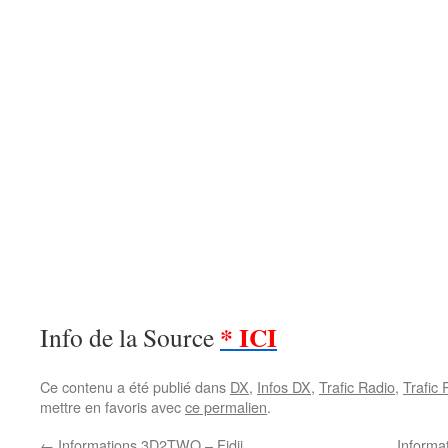
* ICI
Info de la Source
Ce contenu a été publié dans
DX
,
Infos DX
,
Trafic Radio
,
Trafic
mettre en favoris avec
ce permalien
.
←
Informations 3D2TWO – Fidji
Informa