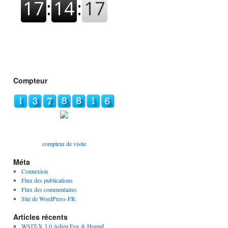
Compteur
compteur de visite
Méta
Connexion
Flux des publications
Flux des commentaires
Site de WordPress-FR
Articles récents
WSJT-X 3.0 Adieu Fox & Hound,