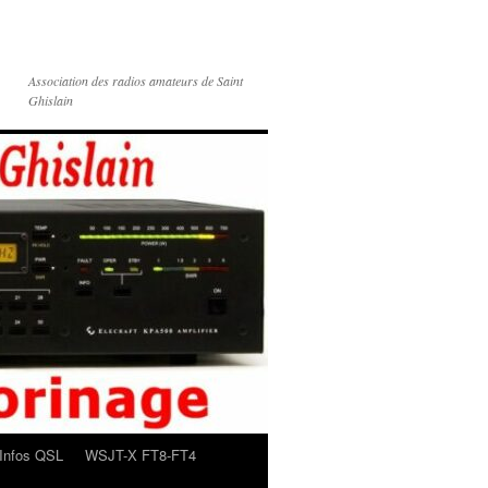
Association des radios amateurs de Saint
Ghislain
Infos QSL
WSJT-X FT8-FT4