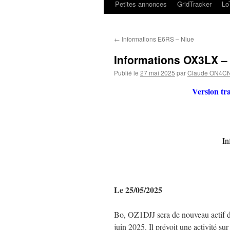
Petites annonces
GridTracker
L
←
Informations E6RS – Niue
Informations OX3LX –
Publié le
27 mai 2025
par
Claude ON4C
Version tr
In
Le 25/05/2025
Bo, OZ1DJJ sera de nouveau actif d
juin 2025. Il prévoit une activité su