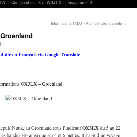
oTW
Configuration TX et WSJT-X
Image en FT8
Informations TX5U – Archipel des Tuamotu
→
 Groenland
N
aduite en Français via Google Translate
formations OX3LX – Groenland
OX3LX
epuis Nuuk, au Groenland sous l’indicatif
du 5 au 22
r les bandes HF ainsi que sur 4 et 6 mètres. Il s’agit d’un voyage