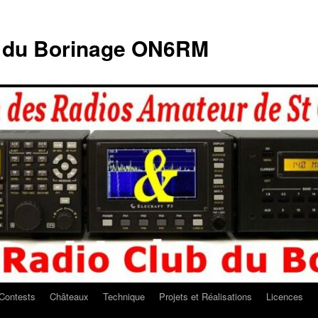
b du Borinage ON6RM
Contests
Châteaux
Technique
Projets et Réalisations
Licences