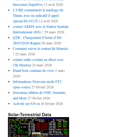
bienvenue SuperFox
12 avril 2026
L’URE commémore le naufrage du
Titanic avec un indicatif d’appel
spécial EG1912T
12 avril 2026
contact ARISS avec la Station Spatiale
Internationale (ISS) !
29 mars 2026
QTR : Changement d’heure d’Eté
28/03/2026 Rappel
28 mars 2026
Comment suivre le contact île Maurice
?
25 mars 2026
contact radio scolaire en direct avec
l’île Maurice
24 mars 2026
HamClock continue de vivre
2 mars
2026
Informations Nouveau mode FT2
open-source
27 février 2026
Deuxième édition de VHF, Summits,
and More
27 février 2026
Activité sur 630 m
26 février 2026
Solar-Terrestrial Data