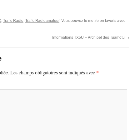
X
,
Trafic Radio
,
Trafic Radioamateur
. Vous pouvez le mettre en favoris avec
Informations TX5U – Archipel des Tuamotu
→
e
*
liée.
Les champs obligatoires sont indiqués avec