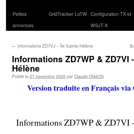
Petites
GridTracker
LoTW
Configuration TX et
annonces
WSJT-X
←
Informations ZD7VJ – Île Sainte-Hélène
B
Informations ZD7WP & ZD7VI – 
Hélène
Publié le
21 novembre 2025
par
Claude ON4CN
Version traduite en Français via
Informations ZD7WP & ZD7VI – 