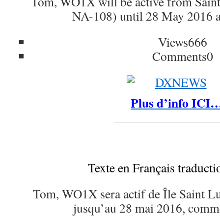
Tom, WO1X will be active from Saint
NA-108) until 28 May 2016 
Views
666
Comments
0
Plus d’info ICI
Texte en Français traduct
Tom, WO1X sera actif de Île Saint 
jusqu’au 28 mai 2016, com