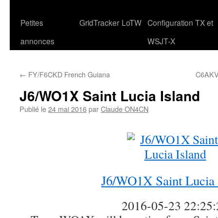
Petites
GridTracker
LoTW
Configuration TX et
annonces
WSJT-X
←
FY/F6CKD French Guiana
C6AKV 
J6/WO1X Saint Lucia Island
Publié le
24 mai 2016
par
Claude ON4CN
J6/WO1X Saint Lucia 
2016-05-23 22:25: