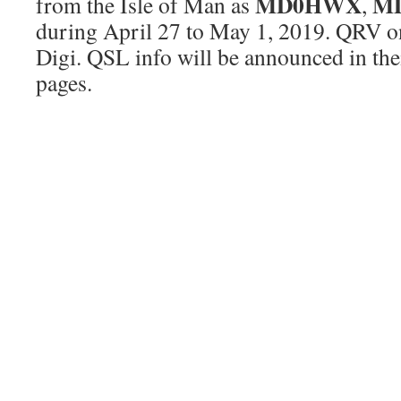
MD0HWX
M
from the Isle of Man as
,
during April 27 to May 1, 2019. QRV
Digi. QSL info will be announced in th
pages.