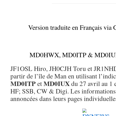
Version traduite en Français via 
MD0HWX, MD0ITP & MD0IUX –
JF1OSL Hiro, JH0CJH Toru et JR1NHD S
partir de l’île de Man en utilisant l’indi
MD0ITP
MD0IUX
et
du 27 avril au 1
HF; SSB, CW & Digi. Les informations
annoncées dans leurs pages individuel