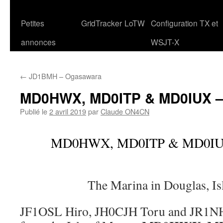
Petites
GridTracker
LoTW
Configuration TX et
annonces
WSJT-X
←
JD1BMH – Ogasawara
MD0HWX, MD0ITP & MD0IUX – 
Publié le
2 avril 2019
par
Claude ON4CN
MD0HWX, MD0ITP & MD0IUX 
The Marina in Douglas, Is
JF1OSL Hiro, JH0CJH Toru and JR1NHD