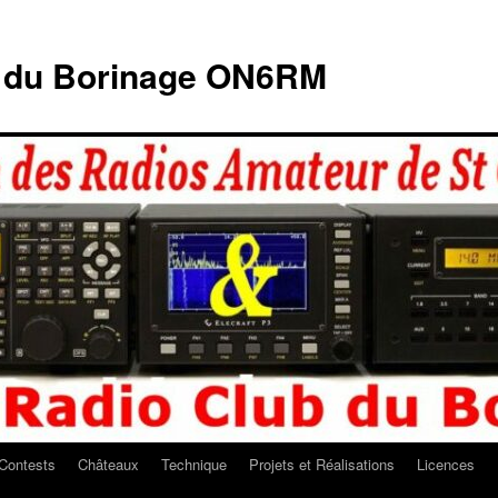
b du Borinage ON6RM
Contests
Châteaux
Technique
Projets et Réalisations
Licences