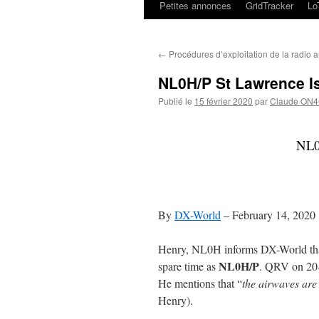
Petites annonces
GridTracker
L
←
Procédures d’exploitation de la radio 
NL0H/P St Lawrence Is
Publié le
15 février 2020
par
Claude ON
NL0
By
DX-World
–
February 14, 2020
Henry, NL0H informs DX-World that 
NL0H/P
spare time as
. QRV on 20
He mentions that “
the airwaves are
Henry).