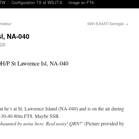
oTW
Configuration TX et WSJT-X
Image en FT8
amateur
6W1/EA4ATI Senegal
→
l, NA-040
4CN
H/P St Lawrence Isl, NA-040
he’s at St. Lawrence Island (NA-040) and is on the air during
-30-40-80m FT8. Maybe SSB.
 haunted by noise here. Real noisy! QRN!
” (Picture provided by