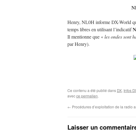
NL
Henry, NL0H informe DX-World qu’il 
N
temps libres en utilisant l’indicatif
Il mentionne que «
les ondes sont h
par Henry).
Ce contenu a été publié dans
DX
,
Infos D
avec
ce permalien
.
←
Procédures d’exploitation de la radio 
Laisser un commentair