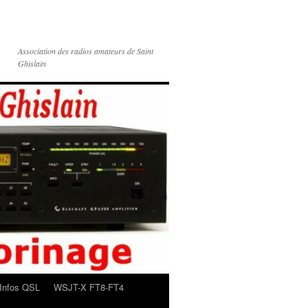
Association des radios amateurs de Saint
Ghislain
Infos QSL
WSJT-X FT8-FT4