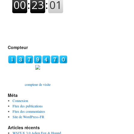
Compteur
compteur de visite
Méta
Connexion
Flux des publications
Flux des commentaires
Site de WordPress-FR
Articles récents
WSJT-X 3.0 Adieu Fox & Hound,