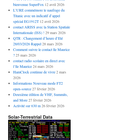
bienvenue SuperFox
12 avril 2026
L’URE commémore le naufrage du
Titanic avec un indicatif d’appel
spécial EG1912T
12 avril 2026
contact ARISS avec la Station Spatiale
Internationale (ISS) !
29 mars 2026
QTR : Changement d’heure d’Eté
28/03/2026 Rappel
28 mars 2026
Comment suivre le contact île Maurice
?
25 mars 2026
contact radio scolaire en direct avec
l’île Maurice
24 mars 2026
HamClock continue de vivre
2 mars
2026
Informations Nouveau mode FT2
open-source
27 février 2026
Deuxième édition de VHF, Summits,
and More
27 février 2026
Activité sur 630 m
26 février 2026
Solar-Terrestrial Data