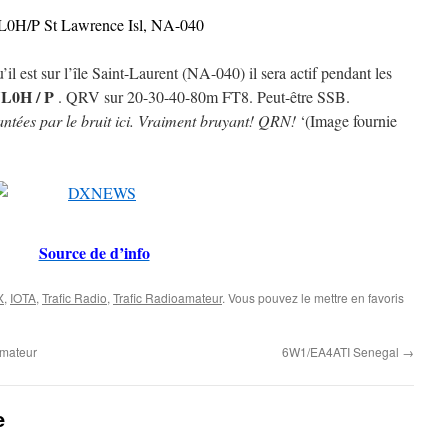
0H/P St Lawrence Isl, NA-040
est sur l’île Saint-Laurent (NA-040) il sera actif pendant les
L0H / P
. QRV sur 20-30-40-80m FT8. Peut-être SSB.
antées par le bruit ici. Vraiment bruyant! QRN!
‘(Image fournie
Source de d’info
X
,
IOTA
,
Trafic Radio
,
Trafic Radioamateur
. Vous pouvez le mettre en favoris
amateur
6W1/EA4ATI Senegal
→
e