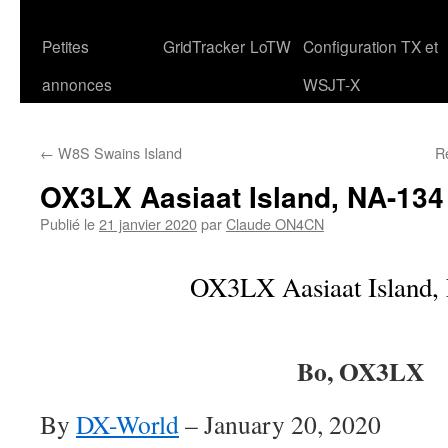
Petites
GridTracker
LoTW
Configuration TX et
annonces
WSJT-X
←
W8S Swains Island
R
OX3LX Aasiaat Island, NA-134
Publié le
21 janvier 2020
par
Claude ON4CN
OX3LX Aasiaat Island,
Bo, OX3LX
By
DX-World
–
January 20, 2020