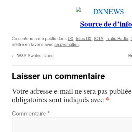
Source de d’info
Ce contenu a été publié dans
DX
,
Infos DX
,
IOTA
,
Trafic Radio
,
mettre en favoris avec
ce permalien
.
←
W8S Swains Island
R
Laisser un commentaire
Votre adresse e-mail ne sera pas publiée
*
obligatoires sont indiqués avec
Commentaire
*