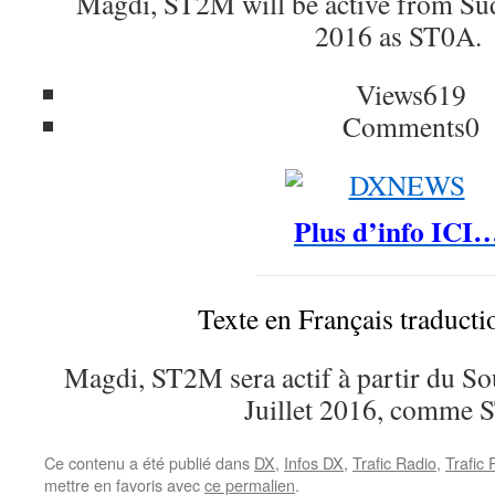
Magdi, ST2M will be active from Sud
2016 as ST0A.
Views
619
Comments
0
Plus d’info ICI
Texte en Français traduct
Magdi, ST2M sera actif à partir du Sou
Juillet 2016, comme 
Ce contenu a été publié dans
DX
,
Infos DX
,
Trafic Radio
,
Trafic
mettre en favoris avec
ce permalien
.