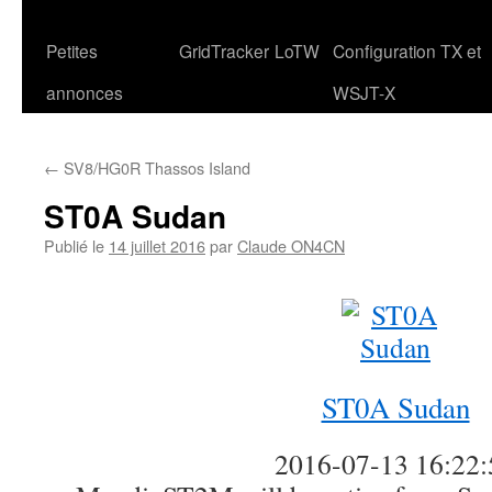
Petites
GridTracker
LoTW
Configuration TX et
annonces
WSJT-X
←
SV8/HG0R Thassos Island
ST0A Sudan
Publié le
14 juillet 2016
par
Claude ON4CN
ST0A Sudan
2016-07-13 16:22: