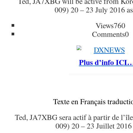
Ted, JA7XBG will be active from Ko
009) 20 – 23 July 2016 
Views
760
Comments
0
Plus d’info ICI
Texte en Français traduct
Ted, JA7XBG sera actif à partir de l’
009) 20 – 23 Juillet 201