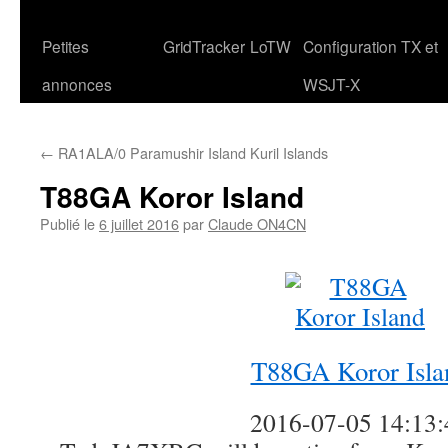
Petites
GridTracker
LoTW
Configuration TX et
annonces
WSJT-X
←
RA1ALA/0 Paramushir Island Kuril Islands
T88GA Koror Island
Publié le
6 juillet 2016
par
Claude ON4CN
T88GA Koror Isla
2016-07-05 14:13: