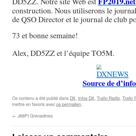
FP2019.net
DD5ZZ. Notre site Web est
construction. Nous utiliserons le journa
de QSO Director et le journal de club p
73 et bonne semaine!
Alex, DD5ZZ et l’équipe TO5M.
Source de d’info
Ce contenu a été publié dans
DX
,
Infos DX
,
Trafic Radio
,
Trafic
mettre en favoris avec
ce permalien
.
←
J88PI Grenadines