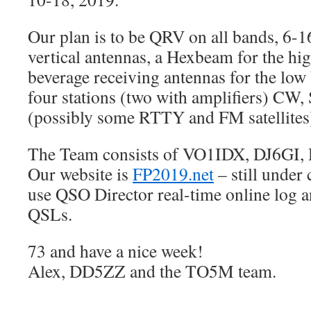
Our plan is to be QRV on all bands, 6-
vertical antennas, a Hexbeam for the hi
beverage receiving antennas for the low
four stations (two with amplifiers) CW
(possibly some RTTY and FM satellites
The Team consists of VO1IDX, DJ6G
Our website is
FP2019.net
– still under
use QSO Director real-time online log 
QSLs.
73 and have a nice week!
Alex, DD5ZZ and the TO5M team.