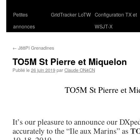
Petites
GridTracker
LoTW
Configuration TX et
annonces
WSJT-X
←
J88PI Grenadines
TO5M St Pierre et Miquelon
Publié le
26 juin 2019
par
Claude ON4CN
TO5M St Pierre et Mi
It’s our pleasure to announce our DXped
T
accurately to the “Ile aux Marins” as
10-18, 2019.