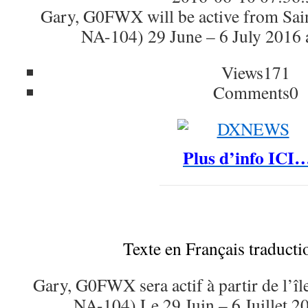
Gary, G0FWX will be active from Sain
NA-104) 29 June – 6 July 201
Views
171
Comments
0
Plus d’info ICI
Texte en Français traduct
Gary, G0FWX sera actif à partir de l’îl
NA-104) Le 29 Juin – 6 Juillet