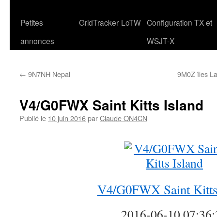
Petites
GridTracker
LoTW
Configuration TX et
annonces
WSJT-X
←
9N7NH Nepal
9M0Z îles La
V4/G0FWX Saint Kitts Island
Publié le
10 juin 2016
par
Claude ON4CN
V4/G0FWX Saint Kitts
2016-06-10 07:36: