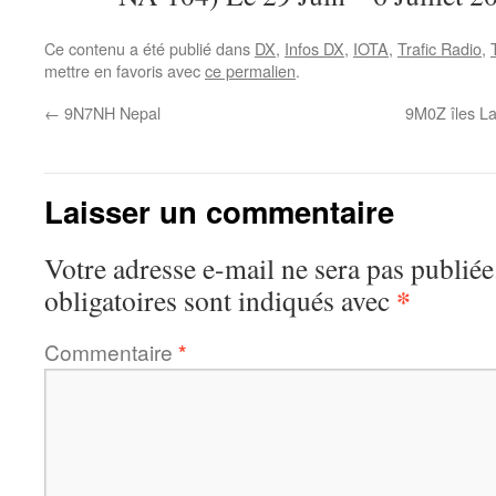
Ce contenu a été publié dans
DX
,
Infos DX
,
IOTA
,
Trafic Radio
,
mettre en favoris avec
ce permalien
.
←
9N7NH Nepal
9M0Z îles La
Laisser un commentaire
Votre adresse e-mail ne sera pas publiée
*
obligatoires sont indiqués avec
Commentaire
*