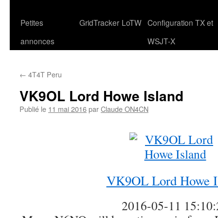
Petites
GridTracker
LoTW
Configuration TX et
annonces
WSJT-X
←
4T4T Peru
VK9OL Lord Howe Island
Publié le
11 mai 2016
par
Claude ON4CN
VK9OL Lord Howe I
2016-05-11 15:10: