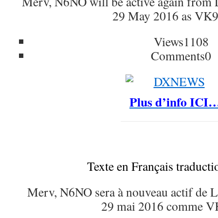
Merv, N6NO will be active again from 
29 May 2016 as VK
Views
1108
Comments
0
Plus d’info ICI
Texte en Français traduct
Merv, N6NO sera à nouveau actif de L
29 mai 2016 comme 