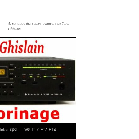
Association des radios amateurs de Saint
Ghislain
Infos QSL
WSJT-X FT8-FT4