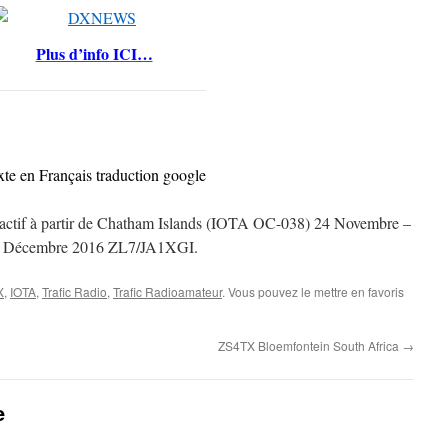
Plus d’info ICI…
xte en Français traduction google
ctif à partir de Chatham Islands (IOTA OC-038) 24 Novembre –
 Décembre 2016 ZL7/JA1XGI.
X
,
IOTA
,
Trafic Radio
,
Trafic Radioamateur
. Vous pouvez le mettre en favoris
ZS4TX Bloemfontein South Africa
→
e