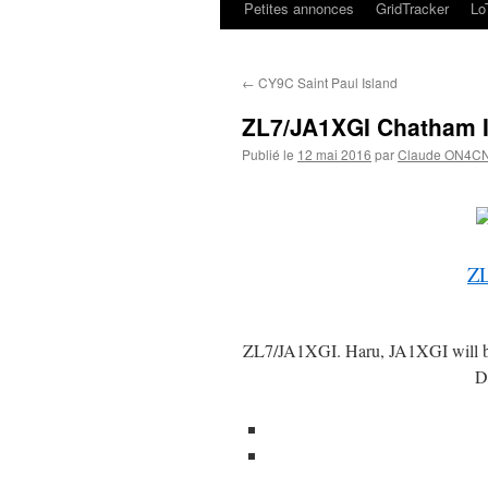
Petites annonces
GridTracker
L
←
CY9C Saint Paul Island
ZL7/JA1XGI Chatham 
Publié le
12 mai 2016
par
Claude ON4C
ZL
ZL7/JA1XGI. Haru, JA1XGI will b
D