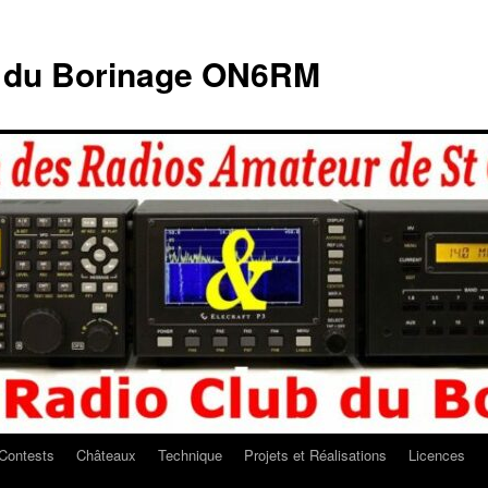
b du Borinage ON6RM
Contests
Châteaux
Technique
Projets et Réalisations
Licences