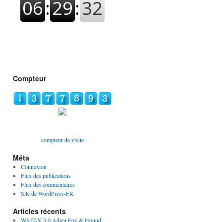
Compteur
compteur de visite
Méta
Connexion
Flux des publications
Flux des commentaires
Site de WordPress-FR
Articles récents
WSJT-X 3.0 Adieu Fox & Hound,