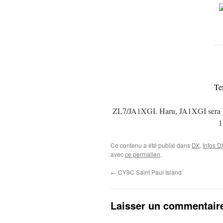
Te
ZL7/JA1XGI. Haru, JA1XGI sera a
1
Ce contenu a été publié dans
DX
,
Infos D
avec
ce permalien
.
←
CY9C Saint Paul Island
Laisser un commentair