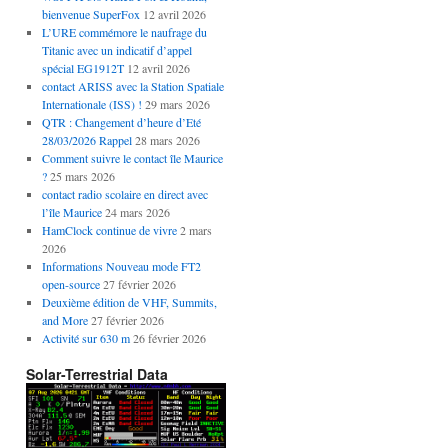
bienvenue SuperFox
12 avril 2026
L’URE commémore le naufrage du
Titanic avec un indicatif d’appel
spécial EG1912T
12 avril 2026
contact ARISS avec la Station Spatiale
Internationale (ISS) !
29 mars 2026
QTR : Changement d’heure d’Eté
28/03/2026 Rappel
28 mars 2026
Comment suivre le contact île Maurice
?
25 mars 2026
contact radio scolaire en direct avec
l’île Maurice
24 mars 2026
HamClock continue de vivre
2 mars
2026
Informations Nouveau mode FT2
open-source
27 février 2026
Deuxième édition de VHF, Summits,
and More
27 février 2026
Activité sur 630 m
26 février 2026
Solar-Terrestrial Data