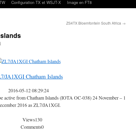
oTW
Configuration TX et WSJT-X
Image en FT8
ZS4TX Bloemfontein South Africa
→
Islands
N
7/JA1XGI Chatham Islands
2016-05-12 08:29:24
e active from Chatham Islands (IOTA OC-038) 24 November – 1
ecember 2016 as ZL7/JA1XGI.
Views
130
Comments
0