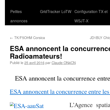
Petites
GridTracker
LoTW
Configuration TX et
annonces
WSJT-X
←
TK/F5OHM Corsica
JD1BLY Chic
ESA annoncent la concurrence
Radioamateurs!
Publié le
25 avril 2016
par
Claude ON4CN
ESA annoncent la concurrence entre
ESA annoncent la concurrence entre le
L’Agence spati