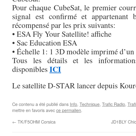
Pour chaque CubeSat, le premier courri
signal est confirmé et appartenant 
récompensé par les prix suivants:
• ESA Fly Your Satellite! affiche
• Sac Education ESA
• Échelle 1: 1 3D modèle imprimé d’un
Tous les détails et les informatio
ICI
disponibles
Le satellite D-STAR lancer depuis Kou
Ce contenu a été publié dans
Info
,
Technique
,
Trafic Radio
,
Traf
mettre en favoris avec
ce permalien
.
←
TK/F5OHM Corsica
JD1BLY Chic