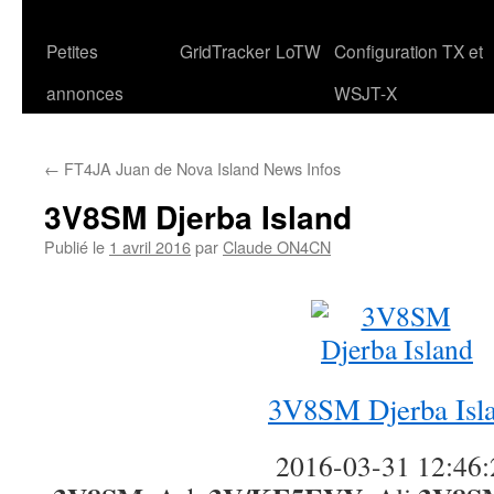
Petites
GridTracker
LoTW
Configuration TX et
annonces
WSJT-X
←
FT4JA Juan de Nova Island News Infos
3V8SM Djerba Island
Publié le
1 avril 2016
par
Claude ON4CN
3V8SM Djerba Isl
2016-03-31 12:46: