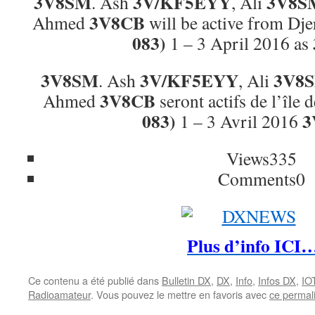
3V8SM
3V/KF5EYY
3V8S
. Ash
, Ali
3V8CB
Ahmed
will be active from Dje
083)
1 – 3 April 2016 as
3V8SM
3V/KF5EYY
3V8
. Ash
, Ali
3V8CB
Ahmed
seront actifs de l’île
083)
3
1 – 3 Avril 2016
Views
335
Comments
0
Plus d’info ICI
Ce contenu a été publié dans
Bulletin DX
,
DX
,
Info
,
Infos DX
,
IO
Radioamateur
. Vous pouvez le mettre en favoris avec
ce permal