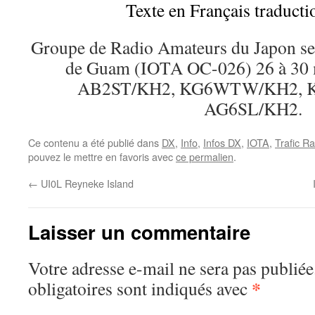
Texte en Français traduct
Groupe de Radio Amateurs du Japon sera 
de Guam (IOTA OC-026) 26 à 30
AB2ST/KH2, KG6WTW/KH2, K
AG6SL/KH2.
Ce contenu a été publié dans
DX
,
Info
,
Infos DX
,
IOTA
,
Trafic Ra
pouvez le mettre en favoris avec
ce permalien
.
←
UI0L Reyneke Island
Laisser un commentaire
Votre adresse e-mail ne sera pas publiée
*
obligatoires sont indiqués avec