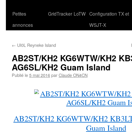
Petites
GridTracker
LoTW
Configuration TX et
annonces
WSJT-X
←
UI0L Reyneke Island
AB2ST/KH2 KG6WTW/KH2 KB
AG6SL/KH2 Guam Island
Publié le
5 mai 2016
par
Claude ON4CN
AB2ST/KH2 KG6WTW/KH2 KB3LT
Guam Island