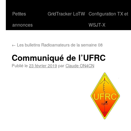
Petites
GridTracker
LoTW
Configuration TX et
annonces
WSJT-X
←
Les bulletins Radioamateurs de la semaine 08
Communiqué de l’UFRC
Publié le
23 février 2019
par
Claude ON4CN