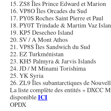
15. ZS8 Îles Prince Edward et Marion
16. VP8O Îles Orcades du Sud
17. PY0S Roches Saint Pierre et Paul
18. PY0T Trindade & Martim Vaz Isla
19. KP5 Desecheo Island
20. SV / A Mont Athos
21. VP8S Îles Sandwich du Sud
22. EZ Turkménistan
23. KH5 Palmyra & Jarvis Islands
24. JD / M Minami Torishima
25. YK Syria
26. ZL9 Îles subantarctiques de Nouvel
La liste complète des entités « DXCC M
ICI
disponible
OPDX