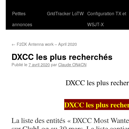
Petites
GridTracker
LoTW
Configuration TX et
annonces
WSJT-X
←
F2DX Antenna work – April 2020
DXCC les plus recherchés
Publié le
7 avril 2020
par
Claude ON4CN
DXCC les plus reche
DXCC les plus reche
La liste des entités « DXCC Most Wanted
sur ClubLog au 30 mars. La liste contien