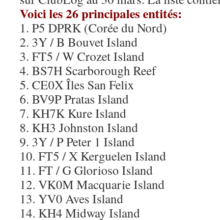
Voici les 26 principales entités:
1. P5 DPRK (Corée du Nord)
2. 3Y / B Bouvet Island
3. FT5 / W Crozet Island
4. BS7H Scarborough Reef
5. CE0X Îles San Felix
6. BV9P Pratas Island
7. KH7K Kure Island
8. KH3 Johnston Island
9. 3Y / P Peter 1 Island
10. FT5 / X Kerguelen Island
11. FT / G Glorioso Island
12. VK0M Macquarie Island
13. YV0 Aves Island
14. KH4 Midway Island