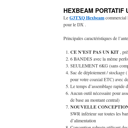
HEXBEAM PORTATIF 
G3TXQ Hexbeam
Le
commercial l
pour le DX .
Principales caractéristiques de l’ant
CE N’EST PAS UN KIT
, prê
6 BANDES avec la même perfor
SEULEMENT 6KG (sans compter l
Sac de déploiement / stockage 
pour votre coaxial ETC) avec de
Le temps d’assemblage rapide de
Aucun outil nécessaire pour ass
de base au montant central)
NOUVELLE CONCEPTIO
SWR inférieur sur toutes les ba
d’alimentation
Conception robuste utilisant 