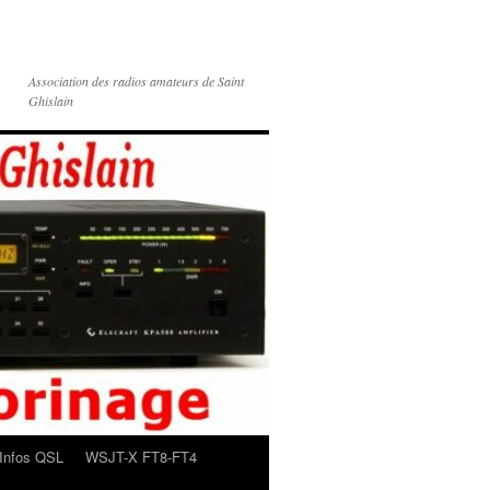
Association des radios amateurs de Saint
Ghislain
Infos QSL
WSJT-X FT8-FT4