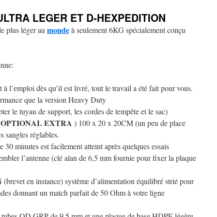
ULTRA LEGER ET D-HEXPEDITION
monde
e plus léger au
à seulement 6KG spécialement conçu
enne:
t à l’emploi dès qu’il est livré, tout le travail a été fait pour vous.
mance que la version Heavy Duty
e tuyau de support, les cordes de tempête et le sac)
OPTIONAL EXTRA
(
) 100 x 20 x 20CM (un peu de place
s sangles réglables.
 30 minutes est facilement atteint après quelques essais
embler l’antenne (clé alan de 6,5 mm fournie pour fixer la plaque
N
(brevet en instance) système d’alimentation équilibré strié pour
ndes donnant un match parfait de 50 Ohm à votre ligne
des tubes OD GRP de 9,5 mm et une plaque de base HDPE légère