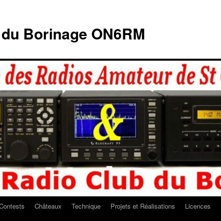
b du Borinage ON6RM
Contests
Châteaux
Technique
Projets et Réalisations
Licences