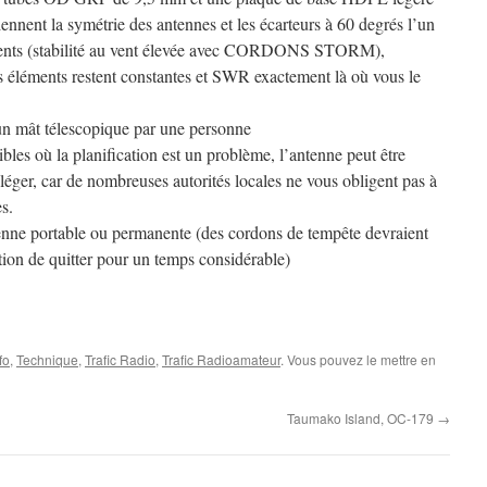
ennent la symétrie des antennes et les écarteurs à 60 degrés l’un
iolents (stabilité au vent élevée avec CORDONS STORM),
es éléments restent constantes et SWR exactement là où vous le
un mât télescopique par une personne
ibles où la planification est un problème, l’antenne peut être
éger, car de nombreuses autorités locales ne vous obligent pas à
s.
enne portable ou permanente (des cordons de tempête devraient
ention de quitter pour un temps considérable)
fo
,
Technique
,
Trafic Radio
,
Trafic Radioamateur
. Vous pouvez le mettre en
Taumako Island, OC-179
→