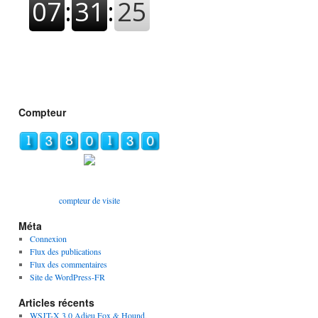
Compteur
compteur de visite
Méta
Connexion
Flux des publications
Flux des commentaires
Site de WordPress-FR
Articles récents
WSJT-X 3.0 Adieu Fox & Hound,