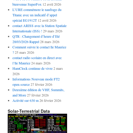
bienvenue SuperFox
12 avril 2026
L’URE commémore le naufrage du
Titanic avec un indicatif d’appel
spécial EG1912T
12 avril 2026
contact ARISS avec la Station Spatiale
Internationale (ISS) !
29 mars 2026
QTR : Changement d’heure d’Eté
28/03/2026 Rappel
28 mars 2026
Comment suivre le contact île Maurice
?
25 mars 2026
contact radio scolaire en direct avec
l’île Maurice
24 mars 2026
HamClock continue de vivre
2 mars
2026
Informations Nouveau mode FT2
open-source
27 février 2026
Deuxième édition de VHF, Summits,
and More
27 février 2026
Activité sur 630 m
26 février 2026
Solar-Terrestrial Data