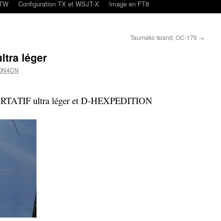
oTW
Configuration TX et WSJT-X
Image en FT8
Taumako Island, OC-179
→
tra léger
 ON4CN
ATIF ultra léger et D-HEXPEDITION