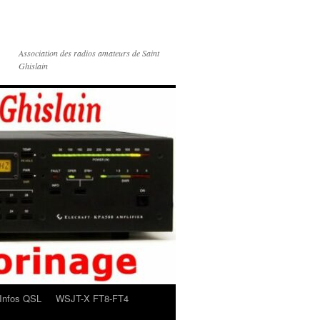
Association des radios amateurs de Saint
Ghislain
Infos QSL
WSJT-X FT8-FT4