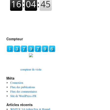
Compteur
compteur de visite
Méta
Connexion
Flux des publications
Flux des commentaires
Site de WordPress-FR
Articles récents
WSJT-X 3.0 Adieu Fox & Hound,