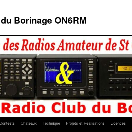
b du Borinage ON6RM
Contests
Châteaux
Technique
Projets et Réalisations
Licences