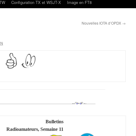
oTW
Configuration TX et WSJT-X
Image en FT8
Nouvelles IOTA d’OPDX
→
CN
Bulletins
Radioamateurs, Semaine 11