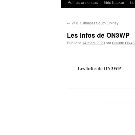
Petites annonces
GridTracker
L
←
VP8PJ images South Orkney
Les Infos de ON3WP
Publié le
14 mars 2020
par
Claude ON4
Les Infos de ON3WP