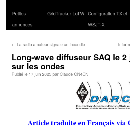
Petites
GridTracker
LoTW
Configuration TX et
annonces
WSJT-X
←
La radio amateur signale un incendie
Infor
Long-wave diffuseur SAQ le 2 
sur les ondes
Publié le
17 juin 2025
par
Claude ON4CN
Article traduite en Français via